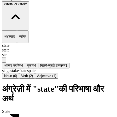
/steɪt/
or /steit/
अक्षरखंड
ध्वनिम
state
steɪt
steit
अक्सर भ्रमित
4
तुकांत
4
मिलते-जुलते उच्चारण
1
stage
stake
skate
spate
Noun
(
6
)
Verb
(
2
)
Adjective
(
1
)
अंग्रेज़ी में "state"की परिभाषा और
अर्थ
State