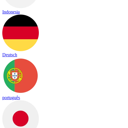
Indonesia
Deutsch
português