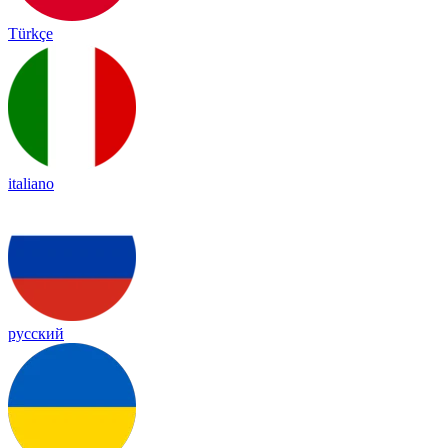
Türkçe
italiano
русский