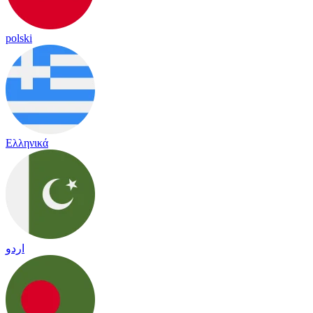
polski
Ελληνικά
اردو