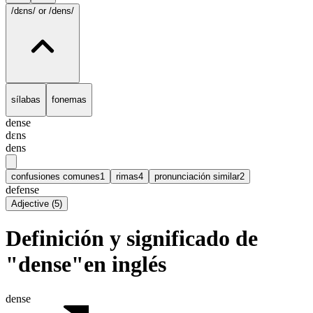
/dɛns/
or /dens/
sílabas
fonemas
dense
dɛns
dens
confusiones comunes
1
rimas
4
pronunciación similar
2
defense
Adjective
(
5
)
Definición y significado de
"dense"en inglés
dense