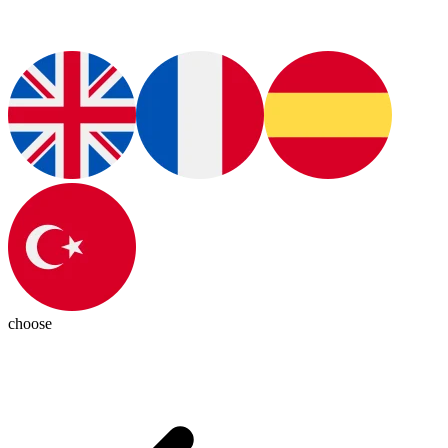
choose