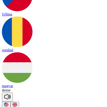
čeština
română
magyar
dense