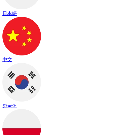
日本語
中文
한국어