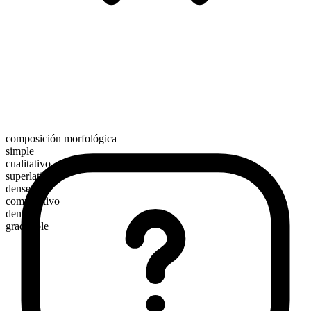
composición morfológica
simple
cualitativo
superlativo
densest
comparativo
denser
graduable