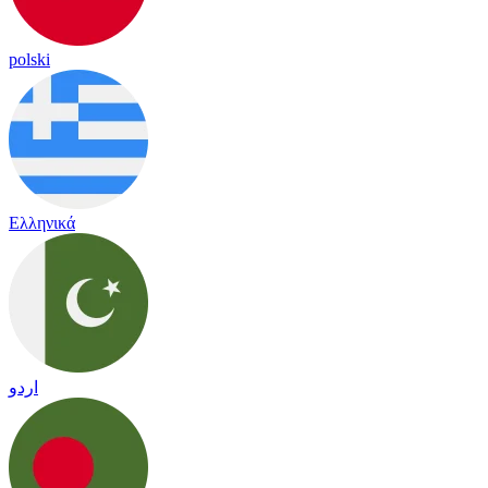
polski
Ελληνικά
اردو