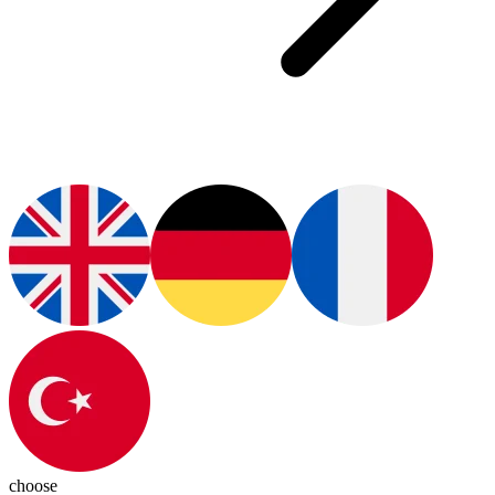
choose