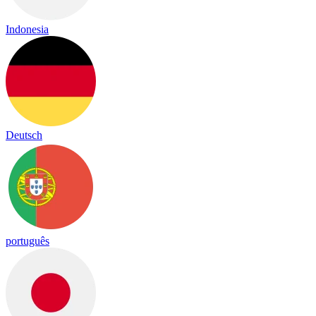
Indonesia
Deutsch
português