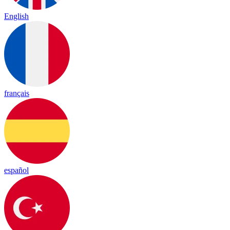
English
français
español