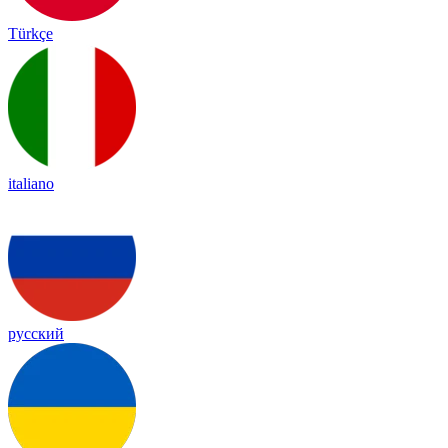
Türkçe
italiano
русский