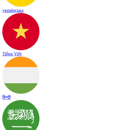
українська
Tiếng Việt
हिन्दी