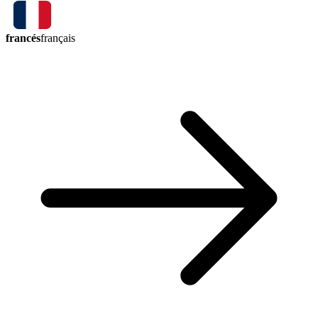
francés
français