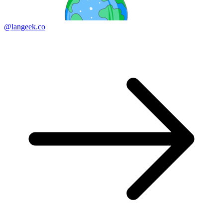
@langeek.co