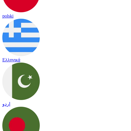
polski
Ελληνικά
اردو