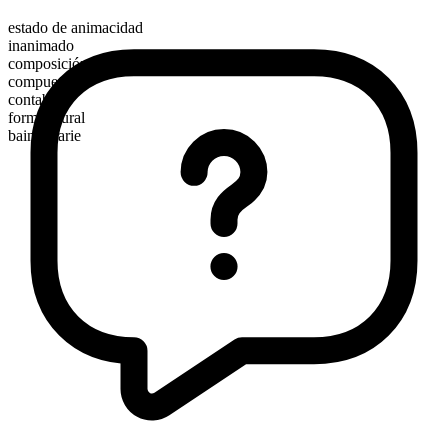
estado de animacidad
inanimado
composición morfológica
compuesto
contable
forma plural
bains-marie