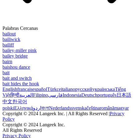
Palabras Cercanas
bailout
bailiwick
bailiff
bailey-miller pink
bailey bridge
bairn
baishou dance
bait
bait and switch
bait hides the hook
English
français
español
Türkçe
italiano
русский
українська
Tiếng
Việt
हिन्दी
العربية
Filipino
فارسی
Indonesia
Deutsch
português
日本語
中文
한국어
polski
Ελληνικά
اردو
বাংলা
Nederlands
svenska
čeština
română
magyar
Copyright © 2024 Langeek Inc. | All Rights Reserved |
Privacy
Policy
Copyright © 2024 Langeek Inc.
All Rights Reserved
Privacy Policy