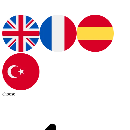
choose