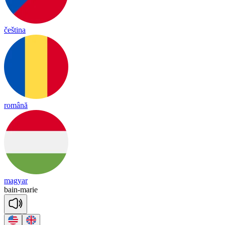
čeština
română
magyar
bain
-
ma
rie