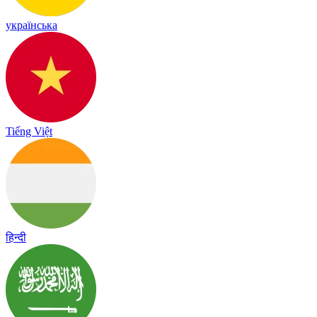
українська
Tiếng Việt
हिन्दी