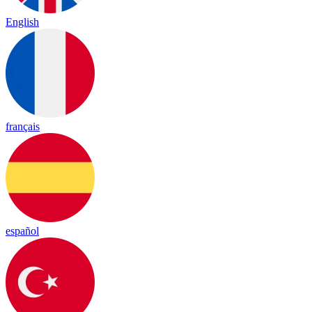
English
français
español