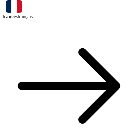
francés
français