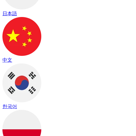
日本語
中文
한국어