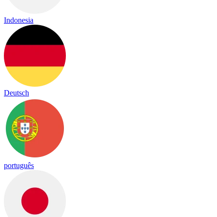
Indonesia
Deutsch
português