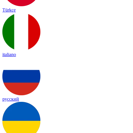
Türkçe
italiano
русский