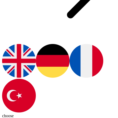
choose