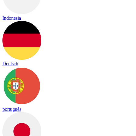
Indonesia
Deutsch
português