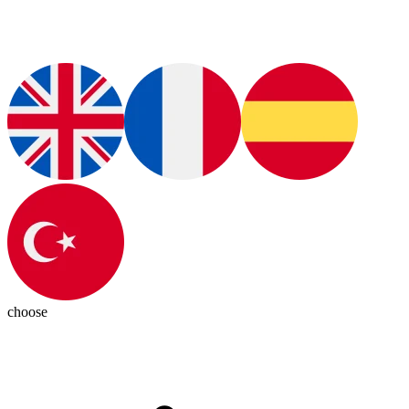
choose