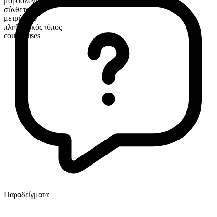
μορφολογική σύνθεση
σύνθετο
μετρήσιμο
πληθυντικός τύπος
courthouses
Παραδείγματα