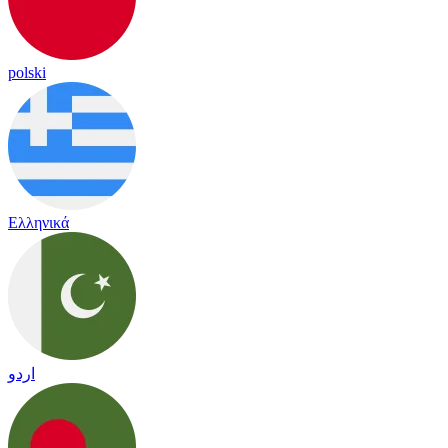
polski
Ελληνικά
اردو