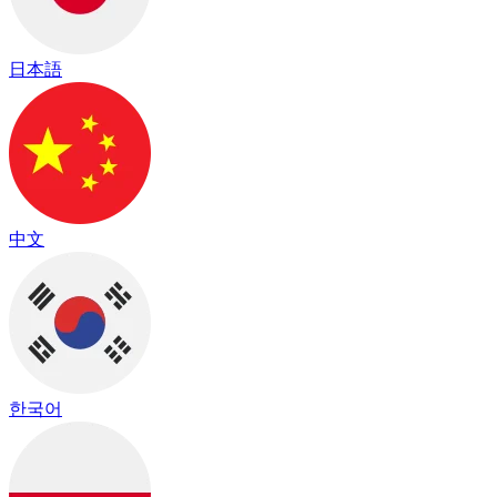
日本語
中文
한국어