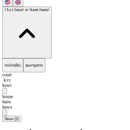
/ˈkɔ:t.haʊs/
or /kawt.haws/
συλλαβές
φωνήματα
court
ˈkɔ:t
kawt
house
haʊs
haws
Noun
(
2
)