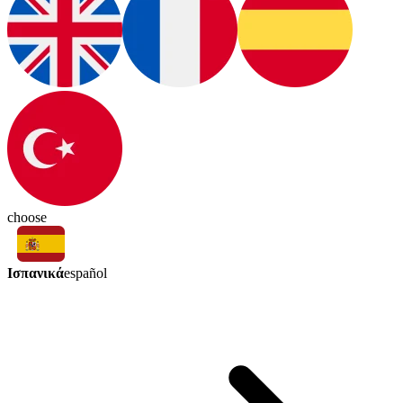
choose
Ισπανικά
español