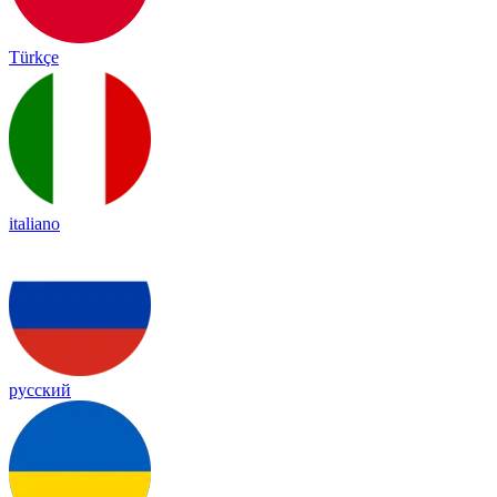
Türkçe
italiano
русский