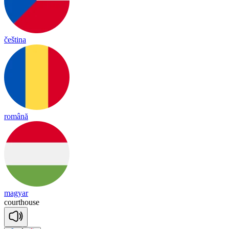
čeština
română
magyar
court
house