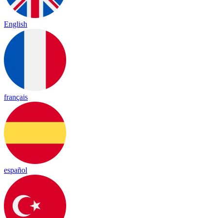
English
français
español