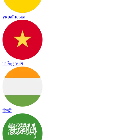
українська
Tiếng Việt
हिन्दी