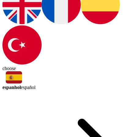
choose
espanhol
español