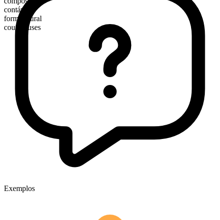
composto
contável
forma plural
courthouses
Exemplos