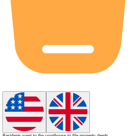
Residents went to the
courthouse
to file property deeds.