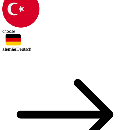
choose
alemão
Deutsch