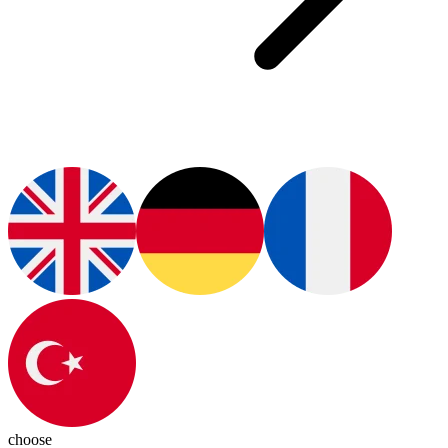
choose