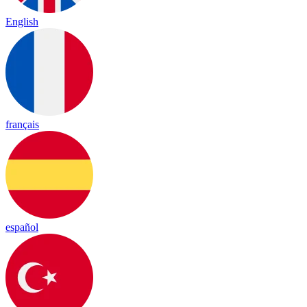
English
français
español