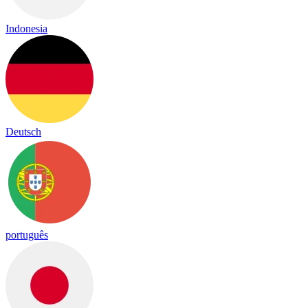
Indonesia
Deutsch
português