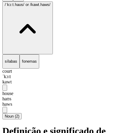
/ˈkɔ:t.haʊs/
or /kawt.haws/
sílabas
fonemas
court
ˈkɔ:t
kawt
house
haʊs
haws
Noun
(
2
)
Definição e significado de