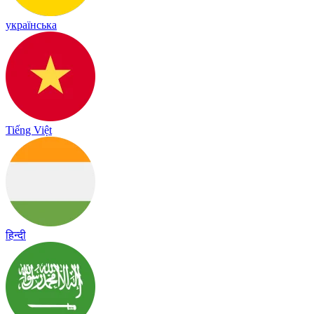
українська
Tiếng Việt
हिन्दी