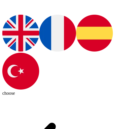
choose