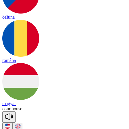
čeština
română
magyar
court
house