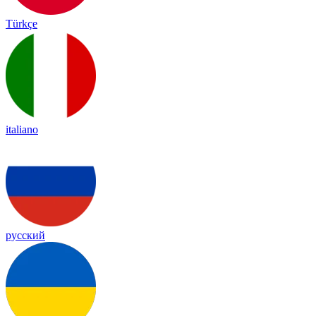
Türkçe
italiano
русский