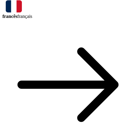
francês
français