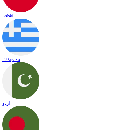
polski
Ελληνικά
اردو