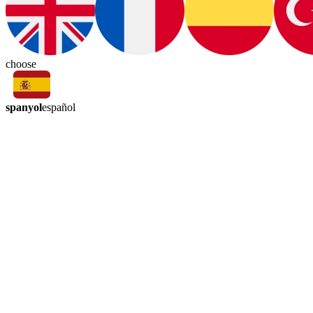
choose
spanyol
español