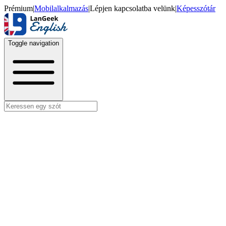
Prémium
|
Mobilalkalmazás
|
Lépjen kapcsolatba velünk
|
Képesszótár
Toggle navigation