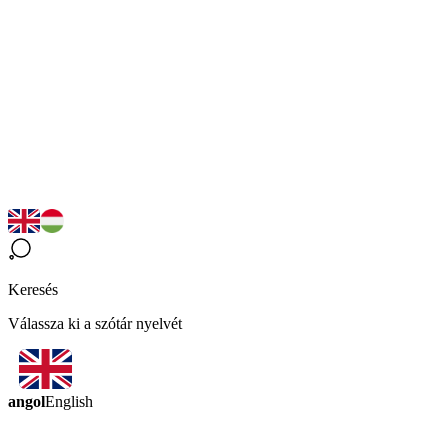
Keresés
Válassza ki a szótár nyelvét
angol
English