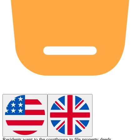
Residents went to the
courthouse
to file property deeds.