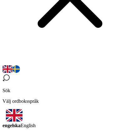
Sök
Välj ordboksspråk
engelska
English