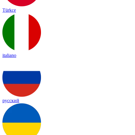
Türkçe
italiano
русский