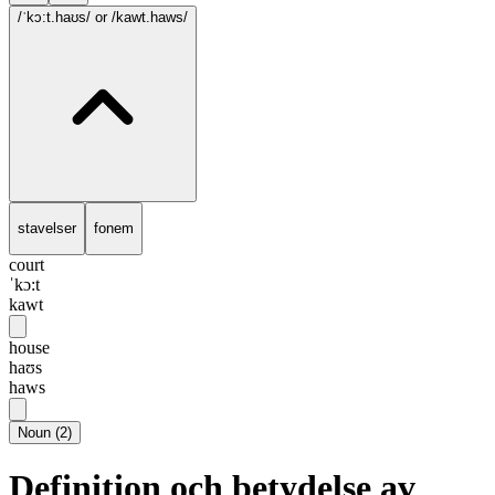
/ˈkɔ:t.haʊs/
or /kawt.haws/
stavelser
fonem
court
ˈkɔ:t
kawt
house
haʊs
haws
Noun
(
2
)
Definition och betydelse av