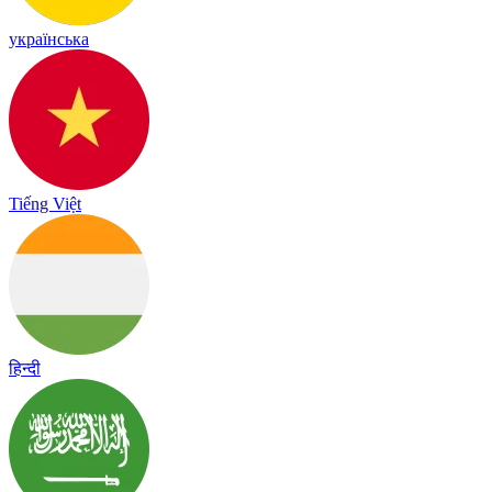
українська
Tiếng Việt
हिन्दी