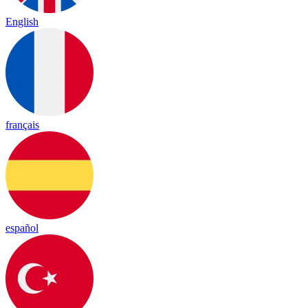
English
français
español