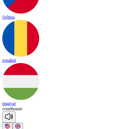
čeština
română
magyar
court
house