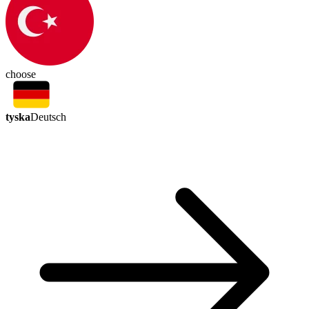
choose
tyska
Deutsch