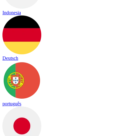
Indonesia
Deutsch
português