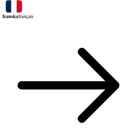
franska
français