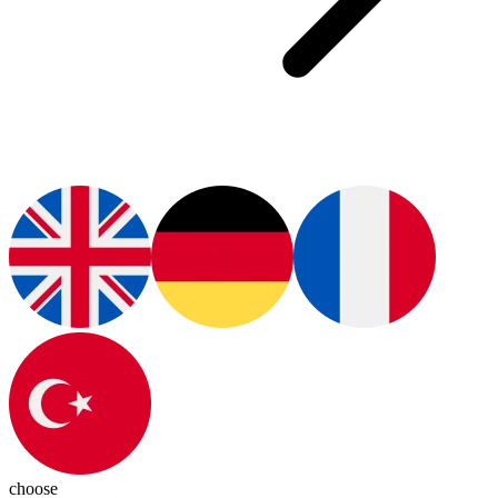
choose