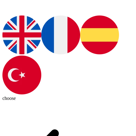
choose