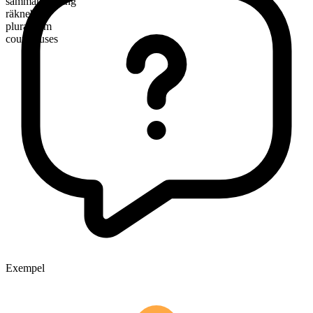
sammansättning
räknebart
pluralform
courthouses
Exempel