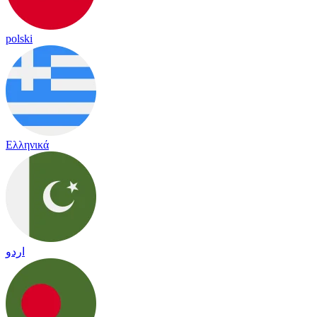
polski
Ελληνικά
اردو