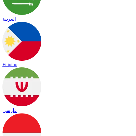
العربية
Filipino
فارسی