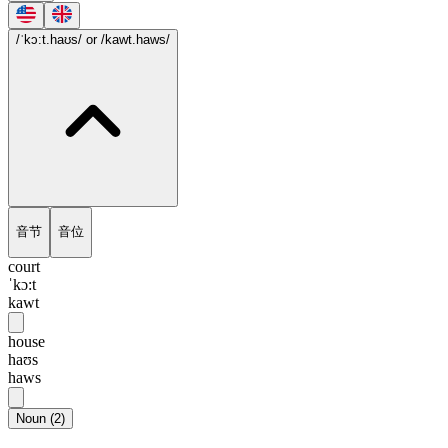
/ˈkɔ:t.haʊs/
or /kawt.haws/
音节
音位
court
ˈkɔ:t
kawt
house
haʊs
haws
Noun
(
2
)