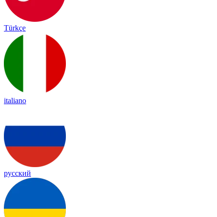
Türkçe
italiano
русский