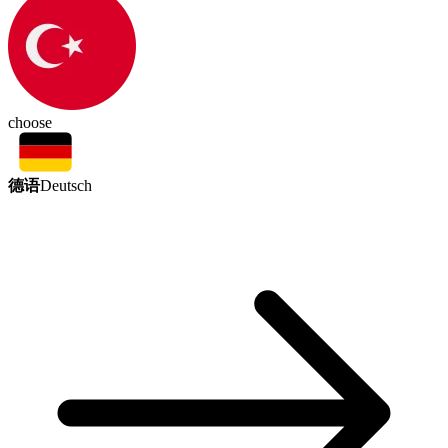
choose
德语
Deutsch