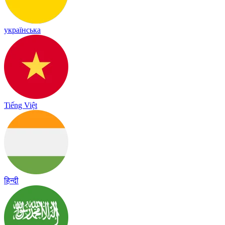
українська
Tiếng Việt
हिन्दी