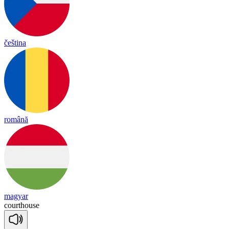
čeština
română
magyar
court
house