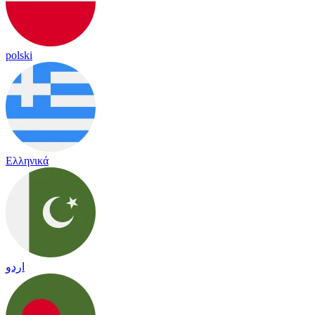
polski
Ελληνικά
اردو