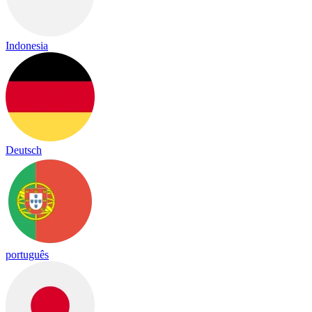
Indonesia
Deutsch
português