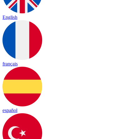
English
français
español