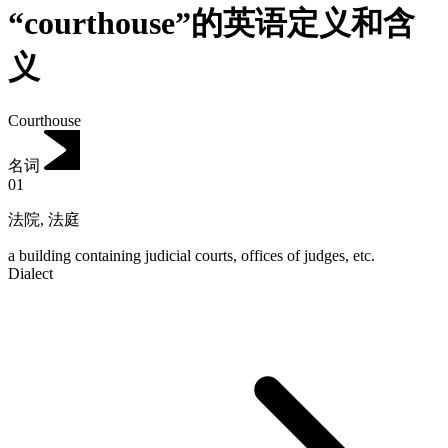
“courthouse”的英语定义和含
义
Courthouse
名词
01
法院
,
法庭
a building containing judicial courts, offices of judges, etc.
Dialect