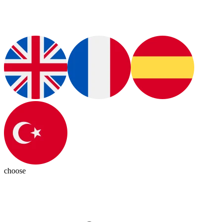
choose