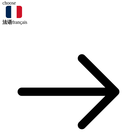
choose
法语
français