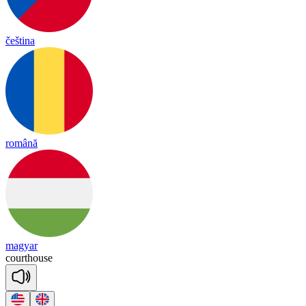
čeština
română
magyar
court
house