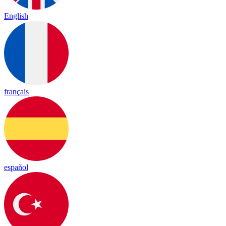
English
français
español