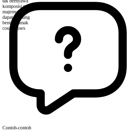
tak bernyawa
komposisi morfologis
majemuk
dapat dihitung
bentuk jamak
courthouses
Contoh-contoh