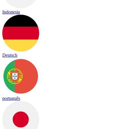
Indonesia
Deutsch
português