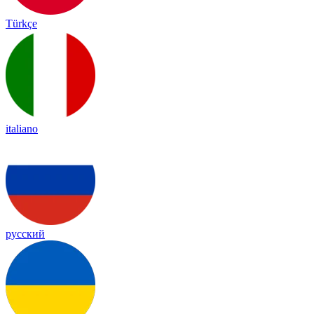
Türkçe
italiano
русский