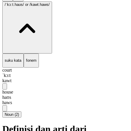
/ˈkɔ:t.haʊs/
or /kawt.haws/
suku kata
fonem
court
ˈkɔ:t
kawt
house
haʊs
haws
Noun
(
2
)
Definisi dan arti dari