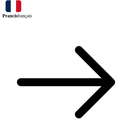
Prancis
français