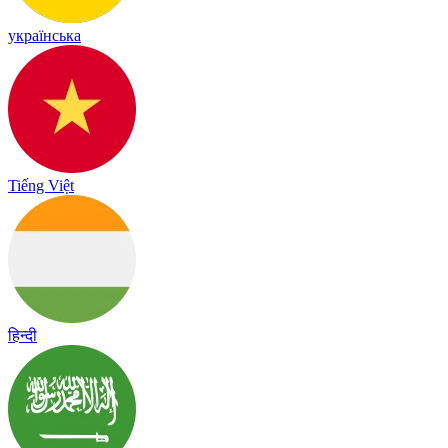
українська
Tiếng Việt
हिन्दी