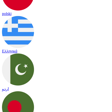
polski
Ελληνικά
اردو