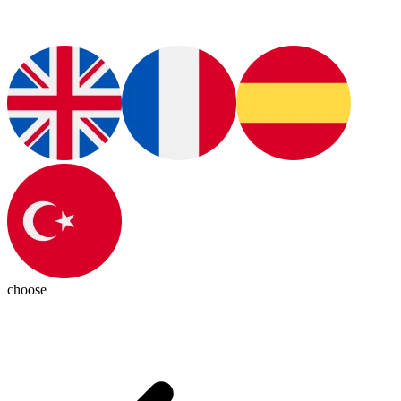
choose