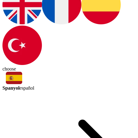
choose
Spanyol
español