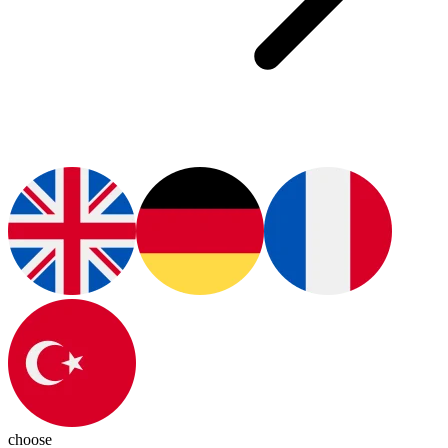
choose