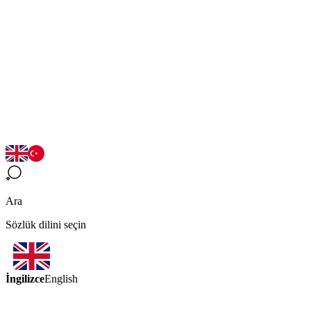
Ara
Sözlük dilini seçin
İngilizce
English