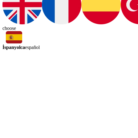
choose
İspanyolca
español