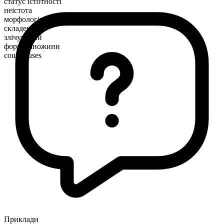
статус істотності
неістота
морфологічна будова
складене
злічуваний
форма множини
courthouses
Приклади