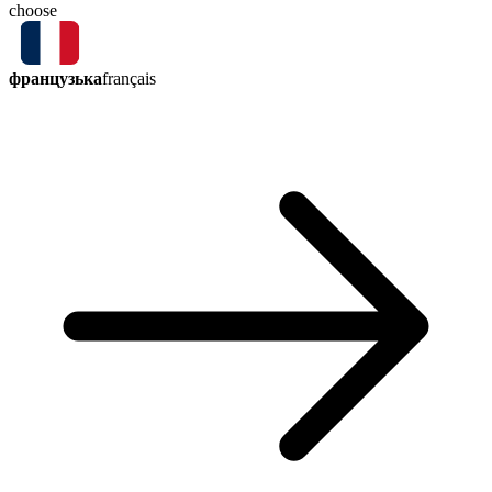
choose
французька
français