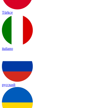
Türkçe
italiano
русский