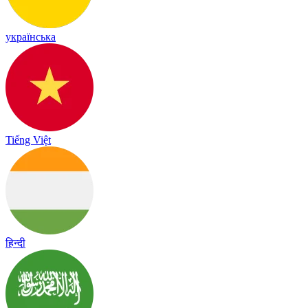
українська
Tiếng Việt
हिन्दी