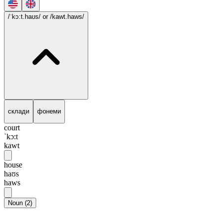
/ˈkɔ:t.haʊs/
or /kawt.haws/
склади
фонеми
court
ˈkɔ:t
kawt
house
haʊs
haws
Noun
(
2
)