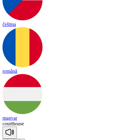
čeština
română
magyar
court
house