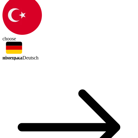
choose
німецька
Deutsch