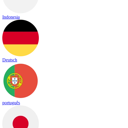
Indonesia
Deutsch
português