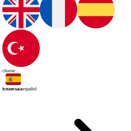
choose
іспанська
español