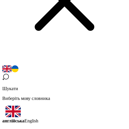
Шукати
Виберіть мову словника
англійська
English