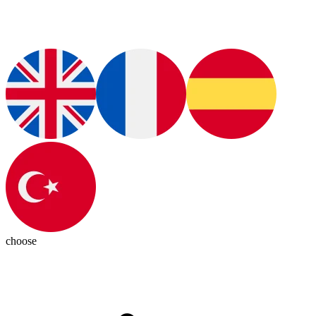
choose