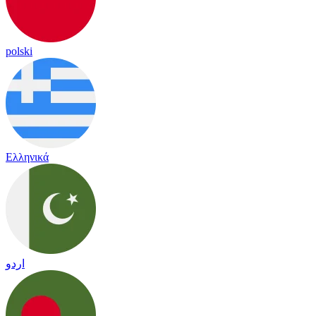
polski
Ελληνικά
اردو