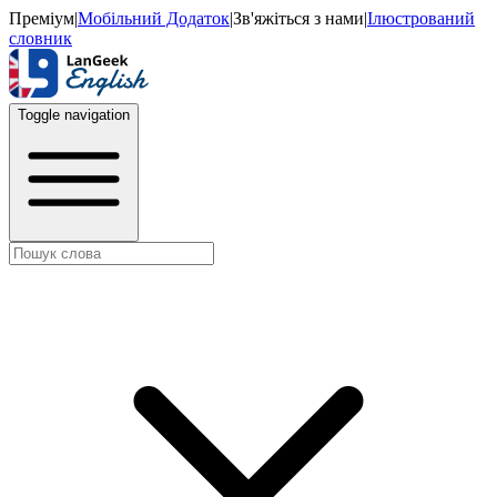
Преміум
|
Мобільний Додаток
|
Зв'яжіться з нами
|
Ілюстрований
словник
Toggle navigation