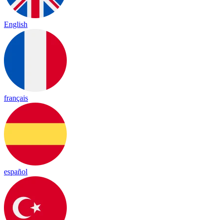
English
français
español