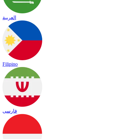
العربية
Filipino
فارسی