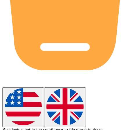
Residents went to the
courthouse
to file property deeds.