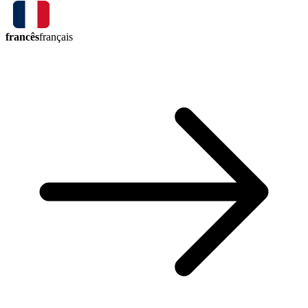
francês
français