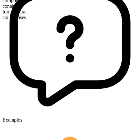
composto
contável
forma plural
courthouses
Exemplos