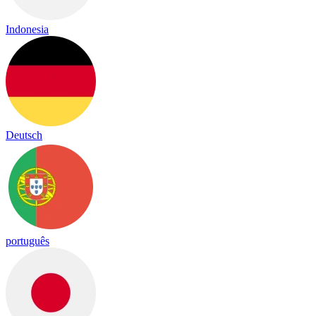
Indonesia
Deutsch
português