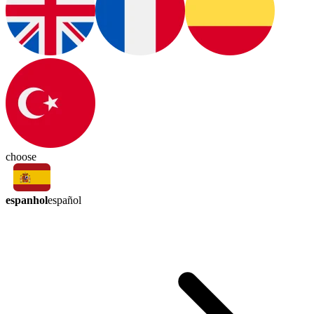
choose
espanhol
español