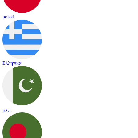
polski
Ελληνικά
اردو