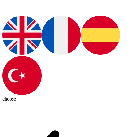
choose