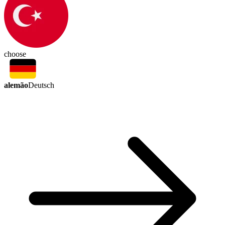
choose
alemão
Deutsch