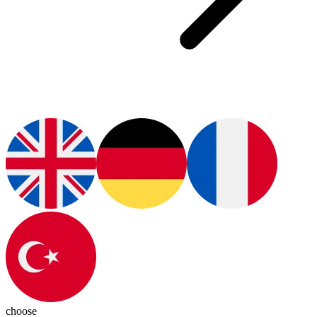
choose