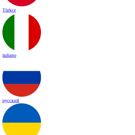
Türkçe
italiano
русский