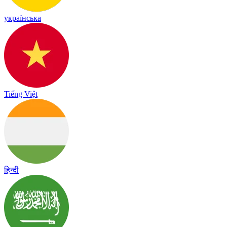
українська
Tiếng Việt
हिन्दी