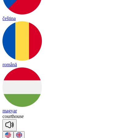
čeština
română
magyar
court
house