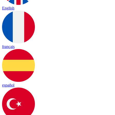
English
français
español