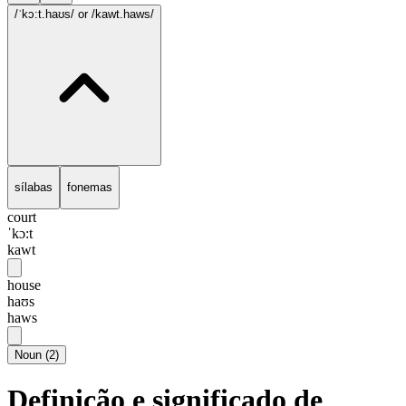
/ˈkɔ:t.haʊs/
or /kawt.haws/
sílabas
fonemas
court
ˈkɔ:t
kawt
house
haʊs
haws
Noun
(
2
)
Definição e significado de