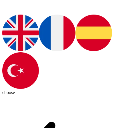
choose