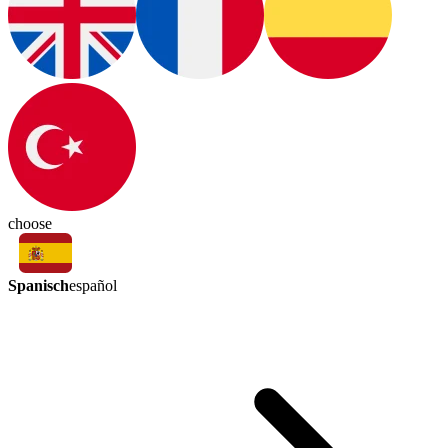
choose
Spanisch
español