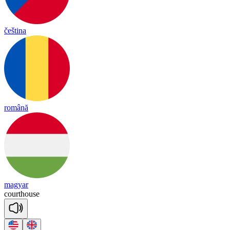
čeština
română
magyar
court
house