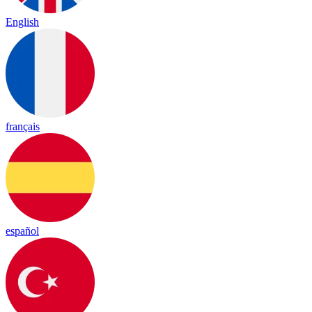
English
français
español