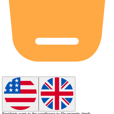
Residents went to the
courthouse
to file property deeds.