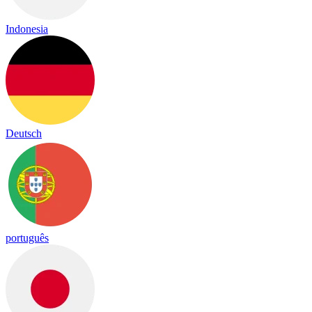
Indonesia
Deutsch
português