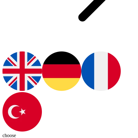
choose