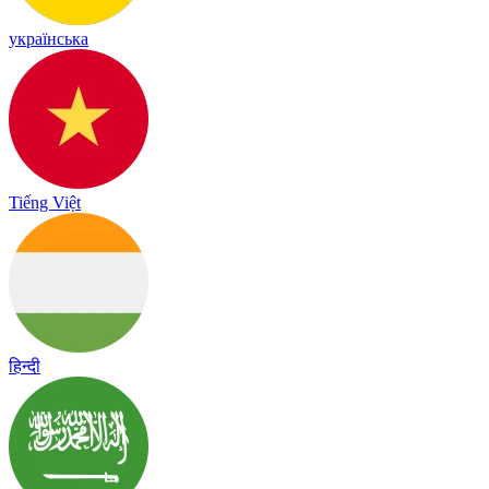
українська
Tiếng Việt
हिन्दी