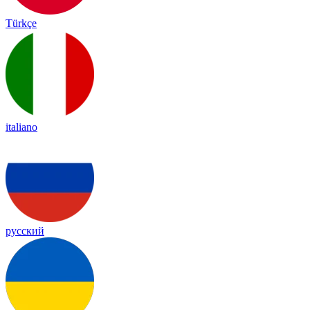
Türkçe
italiano
русский