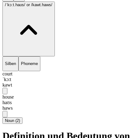
/ˈkɔ:t.haʊs/
or /kawt.haws/
Silben
Phoneme
court
ˈkɔ:t
kawt
house
haʊs
haws
Noun
(
2
)
Definition und Bedeutung von