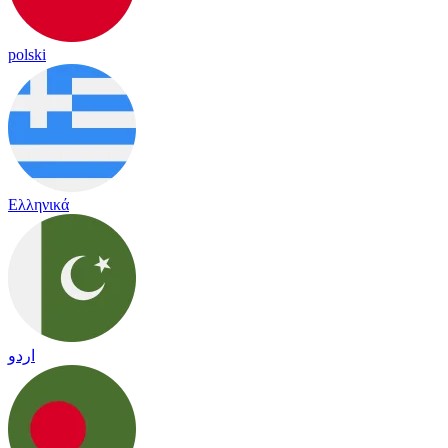
polski
Ελληνικά
اردو