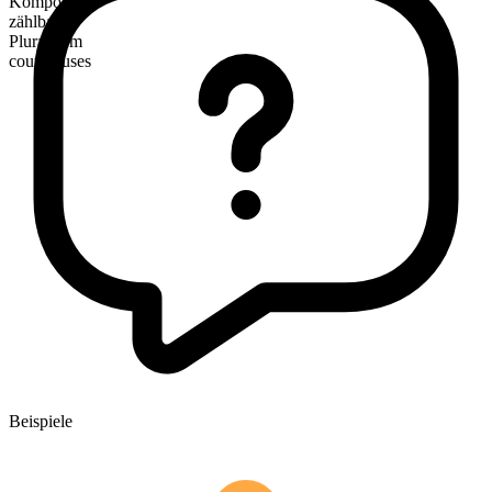
Kompositum
zählbar
Pluralform
courthouses
Beispiele