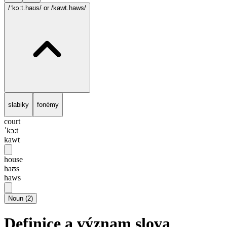
/ˈkɔ:t.haʊs/
or /kawt.haws/
slabiky
fonémy
court
ˈkɔ:t
kawt
house
haʊs
haws
Noun
(
2
)
Definice a význam slova