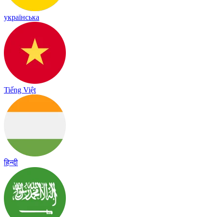
українська
Tiếng Việt
हिन्दी