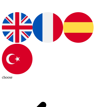
choose