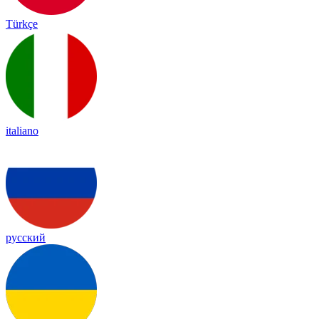
Türkçe
italiano
русский