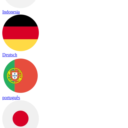
Indonesia
Deutsch
português