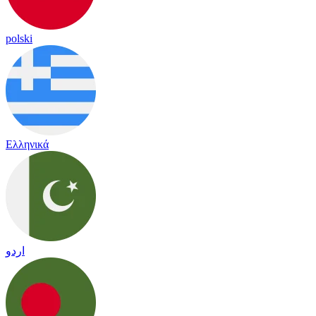
polski
Ελληνικά
اردو