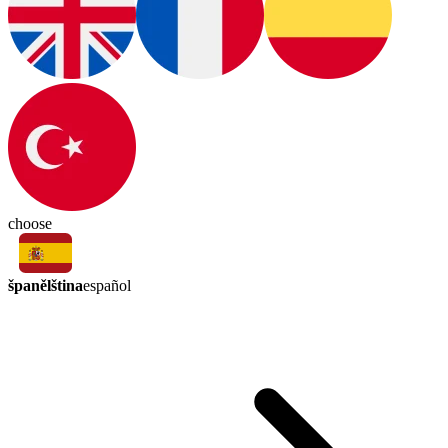
choose
španělština
español