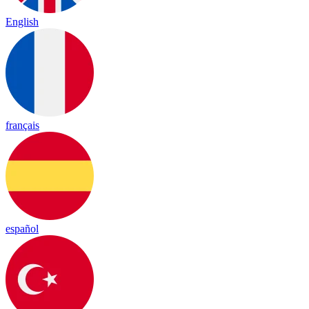
English
français
español