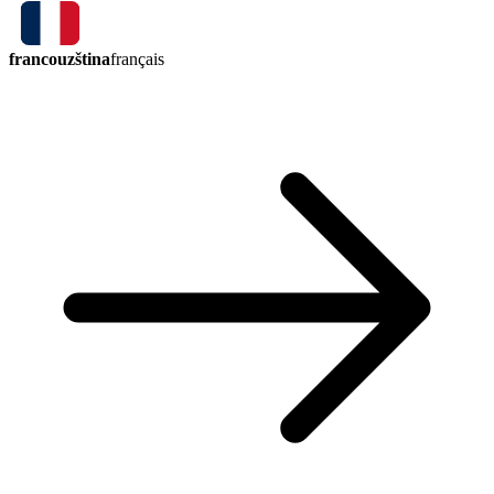
francouzština
français