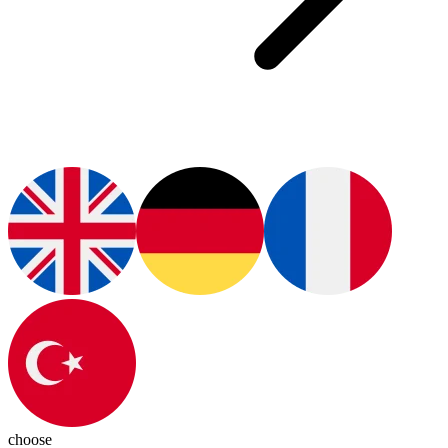
choose