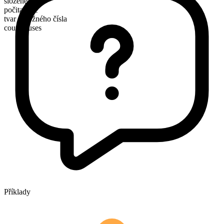
složené
počitatelné
tvar množného čísla
courthouses
Příklady