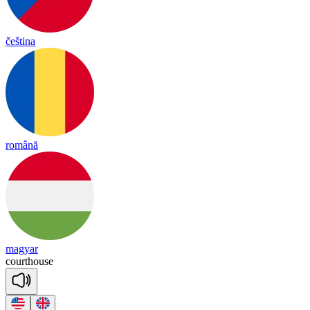
čeština
română
magyar
court
house