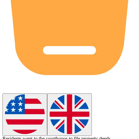
Residents went to the
courthouse
to file property deeds.