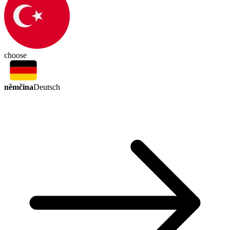
choose
němčina
Deutsch