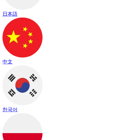
日本語
中文
한국어