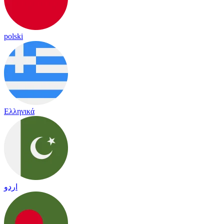
polski
Ελληνικά
اردو