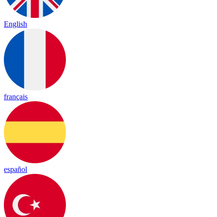
English
français
español