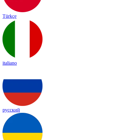
Türkçe
italiano
русский