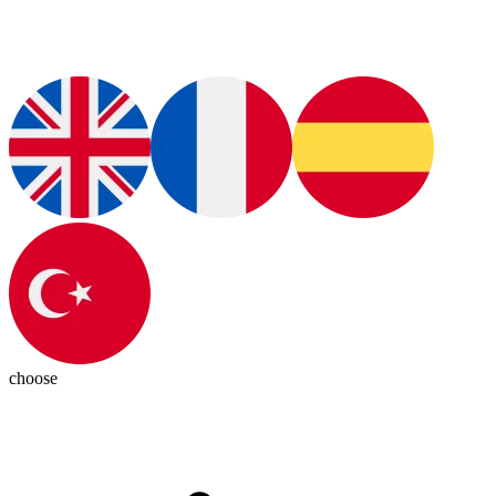
choose