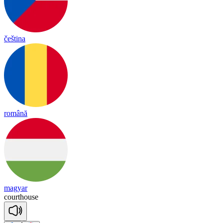
čeština
română
magyar
court
house