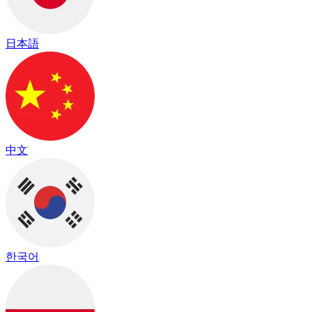
日本語
中文
한국어