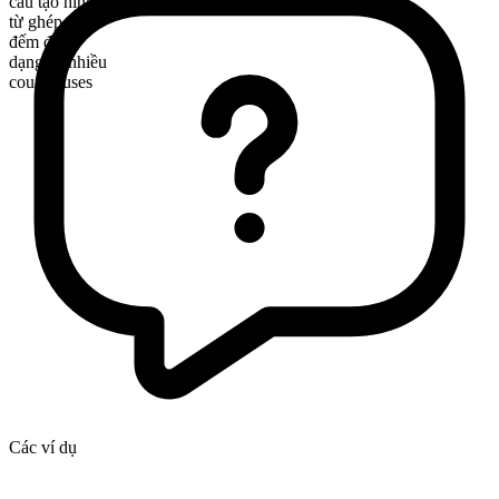
cấu tạo hình thái
từ ghép
đếm được
dạng số nhiều
courthouses
Các ví dụ