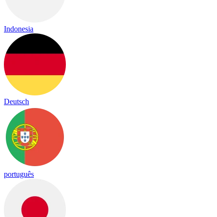
Indonesia
Deutsch
português