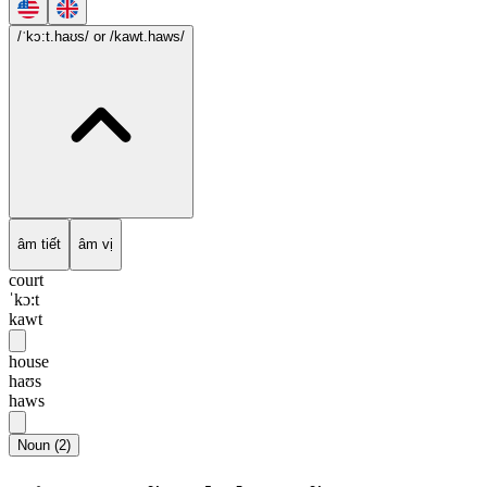
/ˈkɔ:t.haʊs/
or /kawt.haws/
âm tiết
âm vị
court
ˈkɔ:t
kawt
house
haʊs
haws
Noun
(
2
)