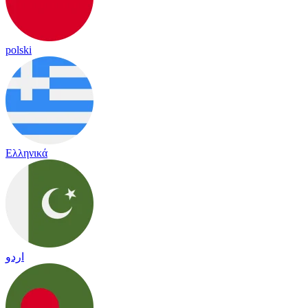
polski
Ελληνικά
اردو