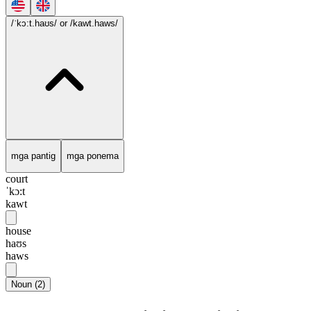
/ˈkɔ:t.haʊs/
or /kawt.haws/
mga pantig
mga ponema
court
ˈkɔ:t
kawt
house
haʊs
haws
Noun
(
2
)