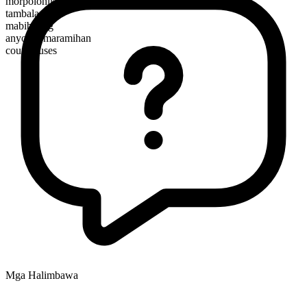
morpolohikal na kayarian
tambalan
mabibilang
anyo ng maramihan
courthouses
Mga Halimbawa