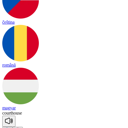
čeština
română
magyar
court
house