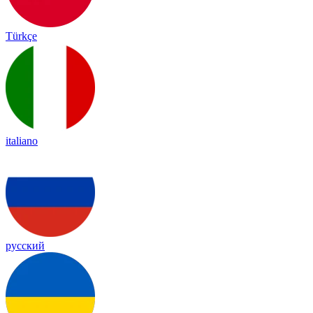
Türkçe
italiano
русский