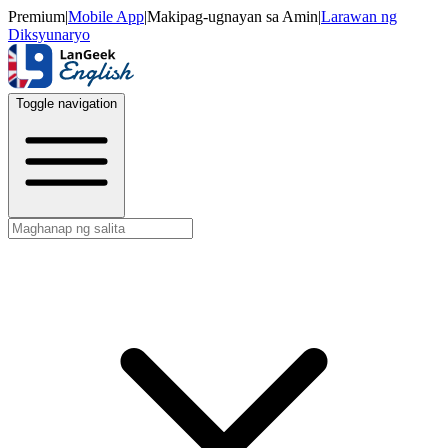
Premium
|
Mobile App
|
Makipag-ugnayan sa Amin
|
Larawan ng
Diksyunaryo
Toggle navigation