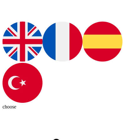
choose