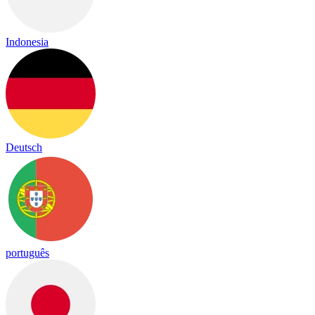
Indonesia
Deutsch
português