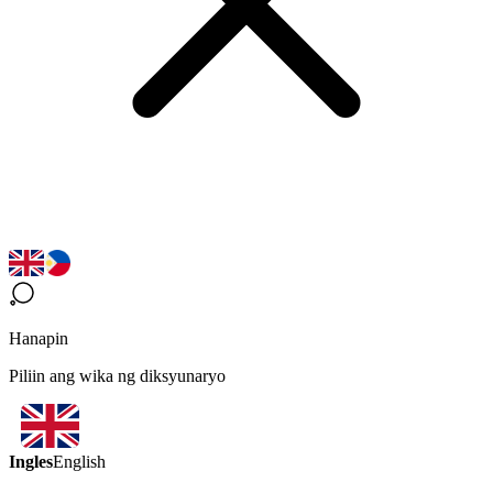
Hanapin
Piliin ang wika ng diksyunaryo
Ingles
English