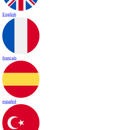
English
français
español