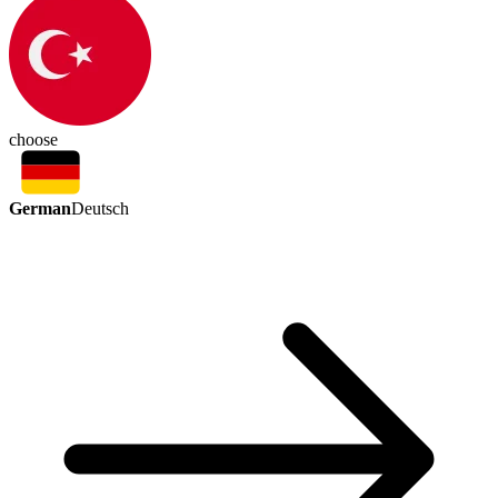
choose
German
Deutsch