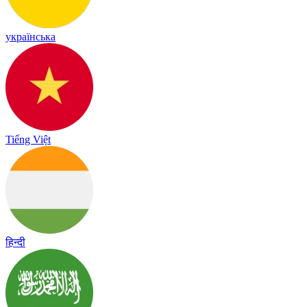
українська
Tiếng Việt
हिन्दी