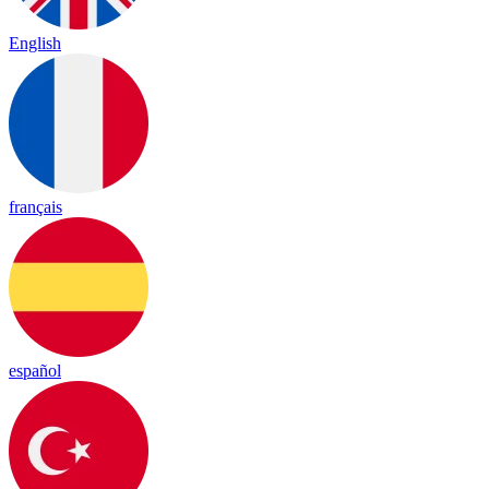
English
français
español