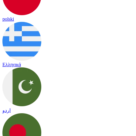
polski
Ελληνικά
اردو