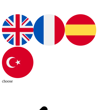
choose