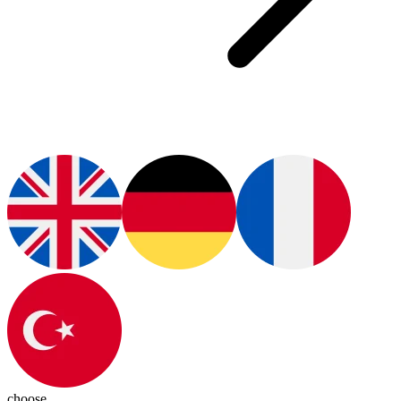
choose