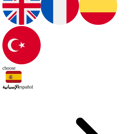
choose
الإسبانية
español