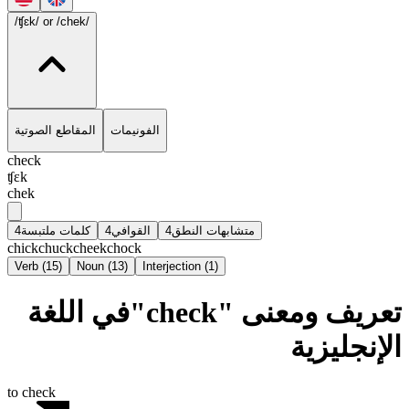
/ʧɛk/
or /chek/
الفونيمات
المقاطع الصوتية
check
ʧɛk
chek
4
كلمات ملتبسة
4
القوافي
4
متشابهات النطق
chick
chuck
cheek
chock
Verb
(
15
)
Noun
(
13
)
Interjection
(
1
)
تعريف ومعنى "check"في اللغة
الإنجليزية
to check