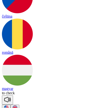
čeština
română
magyar
to
check