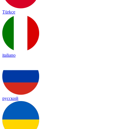
Türkçe
italiano
русский