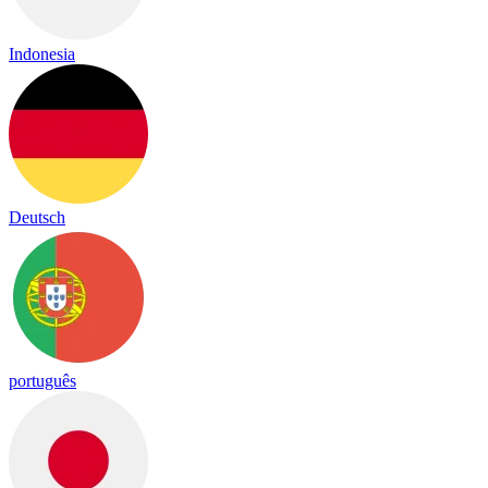
Indonesia
Deutsch
português