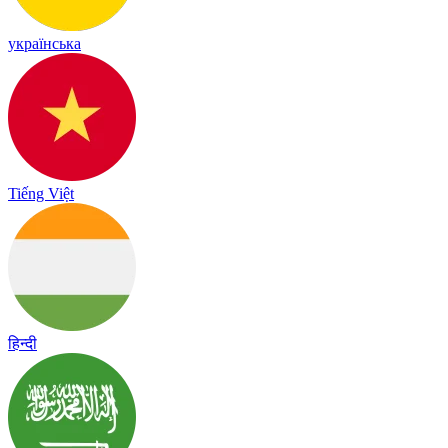
українська
Tiếng Việt
हिन्दी