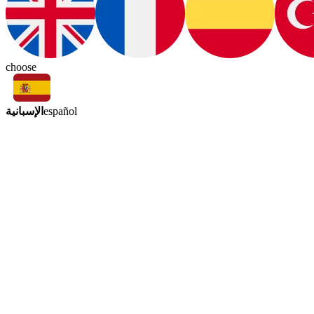
choose
الإسبانية
español