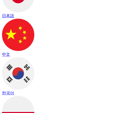
日本語
中文
한국어