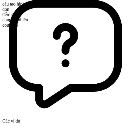
cấu tạo hình thái
đơn
đếm được
dạng số nhiều
counters
Các ví dụ