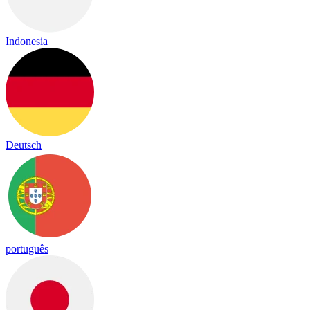
Indonesia
Deutsch
português