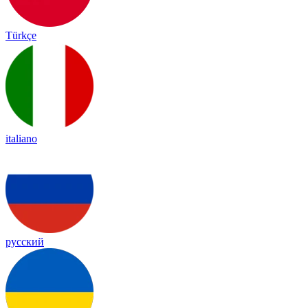
Türkçe
italiano
русский