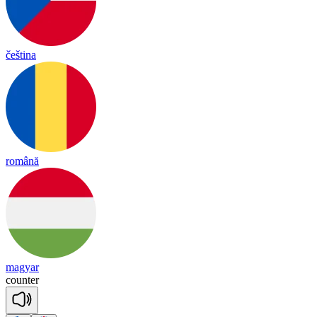
čeština
română
magyar
coun
ter