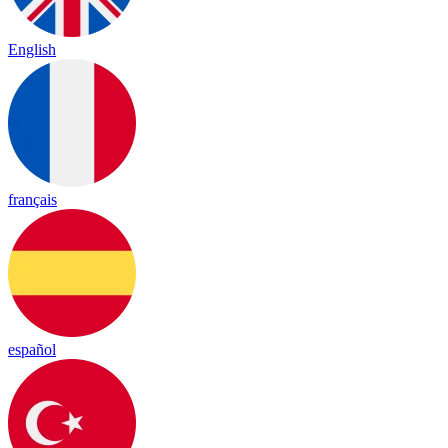
English
français
español