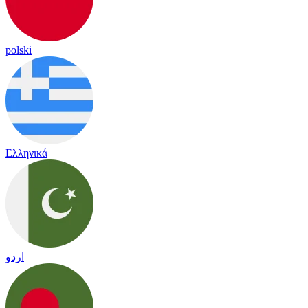
polski
Ελληνικά
اردو