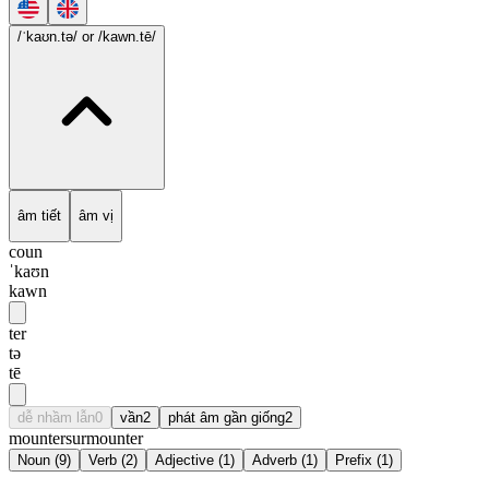
/ˈkaʊn.tə/
or /kawn.tē/
âm tiết
âm vị
coun
ˈkaʊn
kawn
ter
tə
tē
dễ nhầm lẫn
0
vần
2
phát âm gần giống
2
mounter
surmounter
Noun
(
9
)
Verb
(
2
)
Adjective
(
1
)
Adverb
(
1
)
Prefix
(
1
)