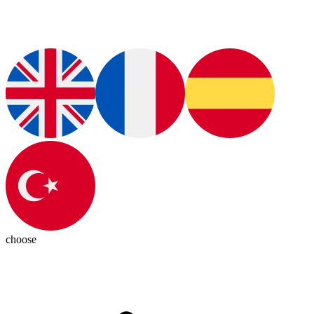
choose