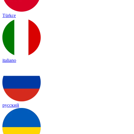
Türkçe
italiano
русский