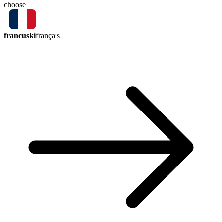
choose
francuski
français