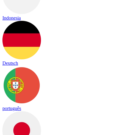
Indonesia
Deutsch
português