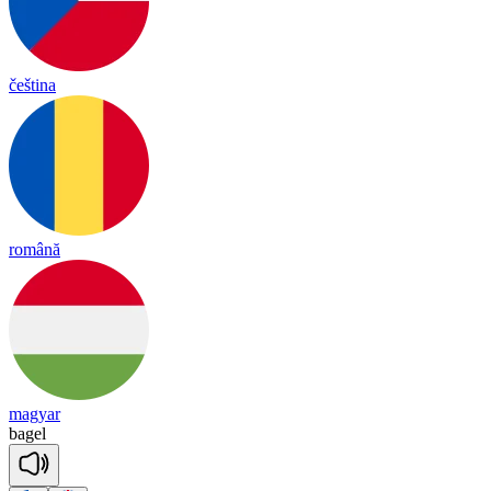
čeština
română
magyar
ba
gel