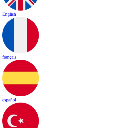
English
français
español