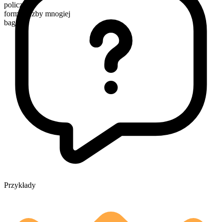
policzalny
forma liczby mnogiej
bagels
Przykłady