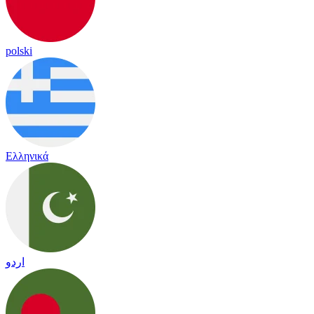
polski
Ελληνικά
اردو