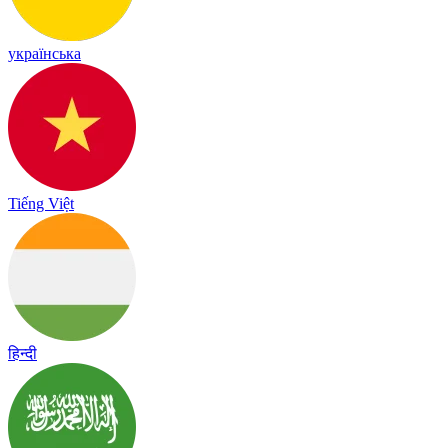
українська
Tiếng Việt
हिन्दी