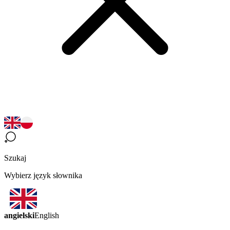
Szukaj
Wybierz język słownika
angielski
English