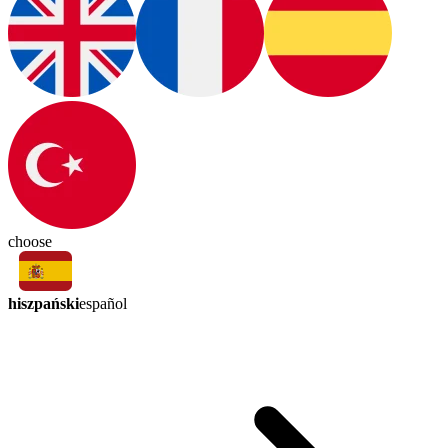
choose
hiszpański
español