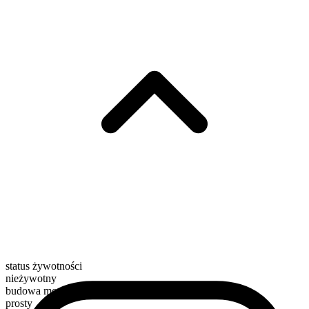
status żywotności
nieżywotny
budowa morfologiczna
prosty