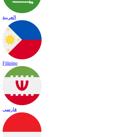
العربية
Filipino
فارسی