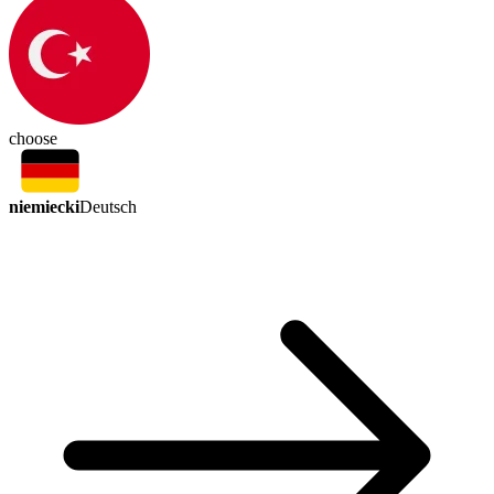
choose
niemiecki
Deutsch