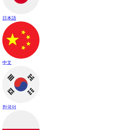
日本語
中文
한국어