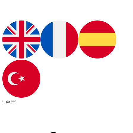
choose