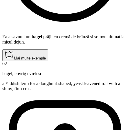
Ea a savurat un
bagel
prăjit cu cremă de brânză și somon afumat la
micul dejun.
Mai multe exemple
02
bagel
,
covrig evreiesc
a Yiddish term for a doughnut-shaped, yeast-leavened roll with a
shiny, firm crust