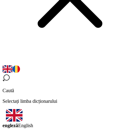
Caută
Selectați limba dicționarului
engleză
English