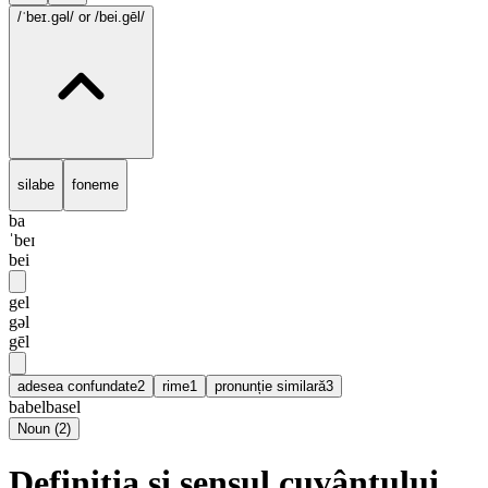
/ˈbeɪ.gəl/
or /bei.gēl/
silabe
foneme
ba
ˈbeɪ
bei
gel
gəl
gēl
adesea confundate
2
rime
1
pronunție similară
3
babel
basel
Noun
(
2
)
Definiția și sensul cuvântului