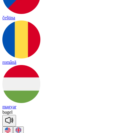
čeština
română
magyar
ba
gel