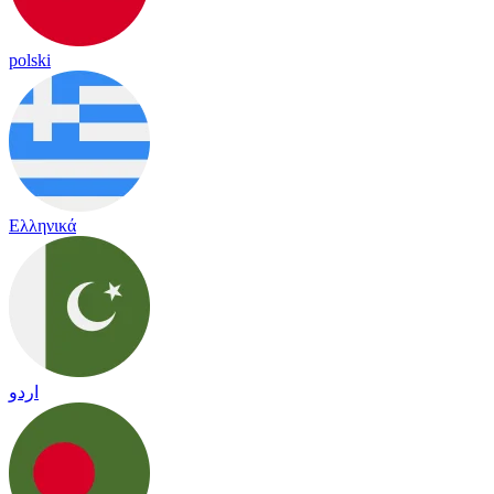
polski
Ελληνικά
اردو