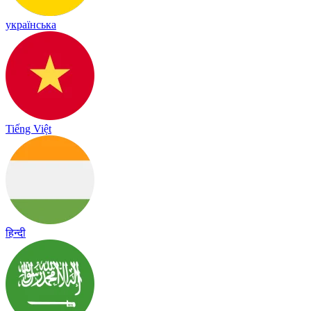
українська
Tiếng Việt
हिन्दी