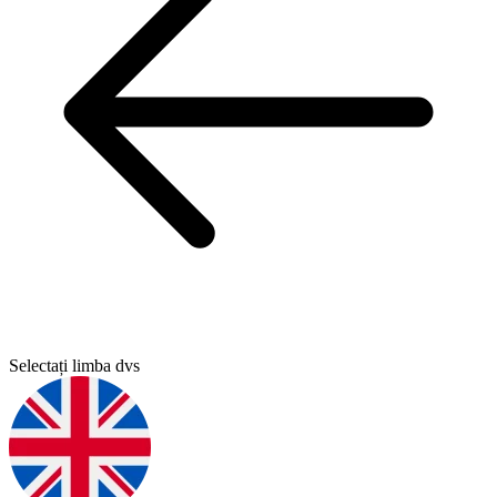
Selectați limba dvs