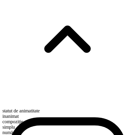
statut de animatitate
inanimat
compoziție morfologică
simplu
numărabil