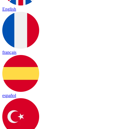
English
français
español