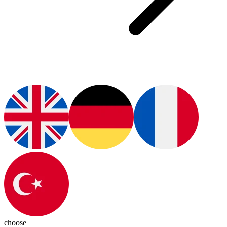
choose