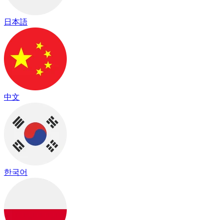
日本語
中文
한국어