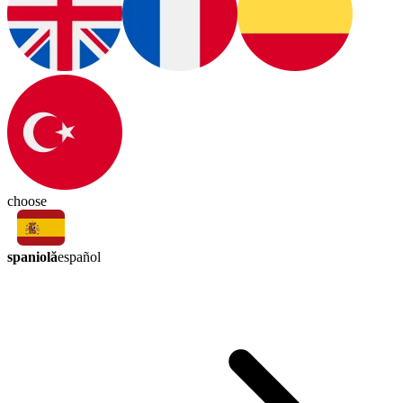
choose
spaniolă
español