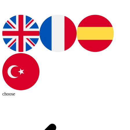
choose