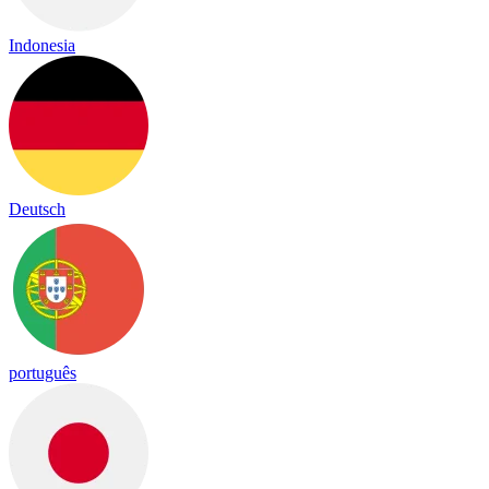
Indonesia
Deutsch
português