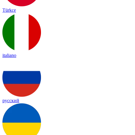
Türkçe
italiano
русский