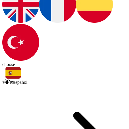
choose
स्पेनिश
español