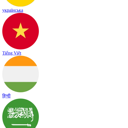
українська
Tiếng Việt
हिन्दी