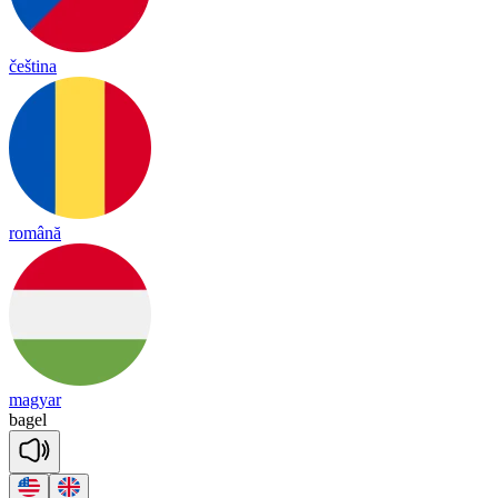
čeština
română
magyar
ba
gel