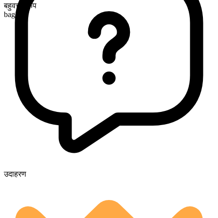
बहुवचन रूप
bagels
उदाहरण