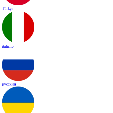
Türkçe
italiano
русский