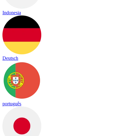
Indonesia
Deutsch
português