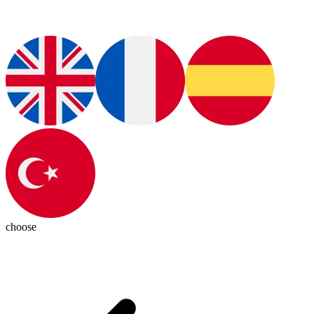
choose