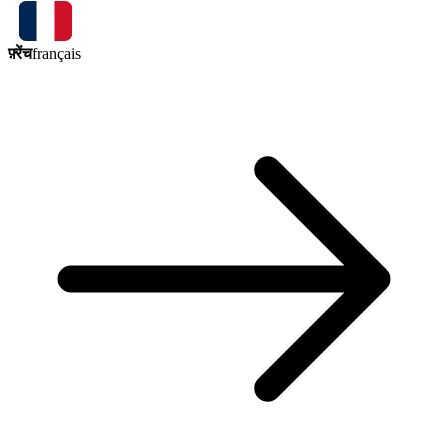
फ़्रेंच
français