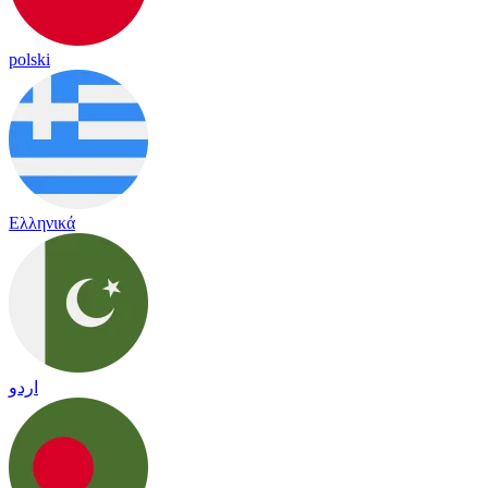
polski
Ελληνικά
اردو