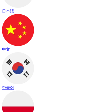
日本語
中文
한국어