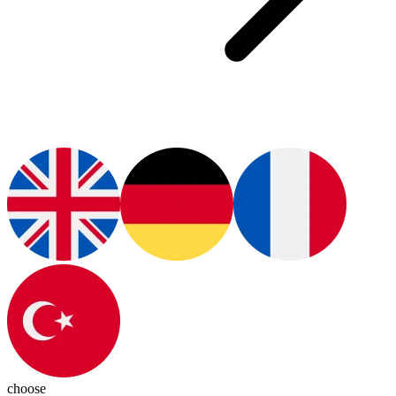
choose