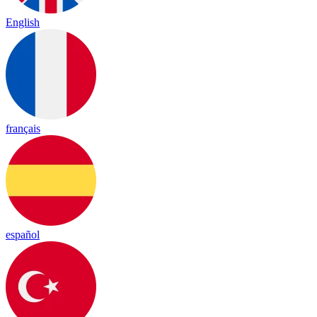
English
français
español