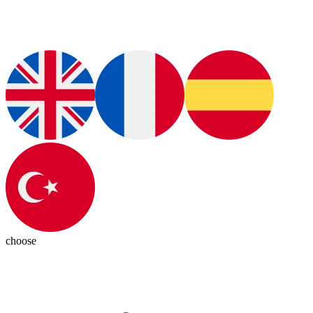
choose