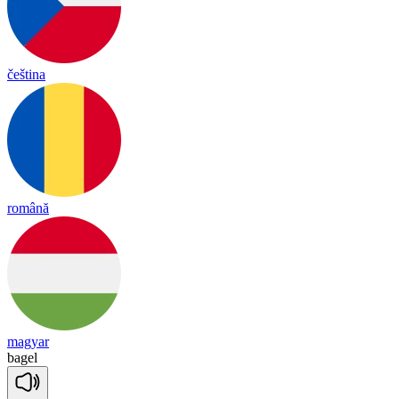
čeština
română
magyar
ba
gel