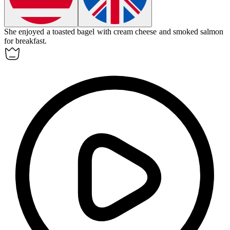
She enjoyed a toasted
bagel
with cream cheese and smoked salmon
for breakfast.