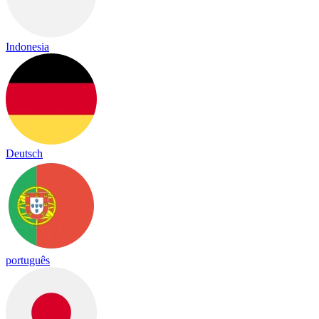
Indonesia
Deutsch
português