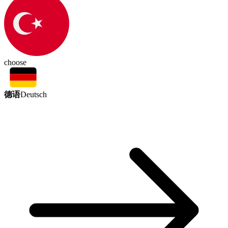
choose
德语
Deutsch