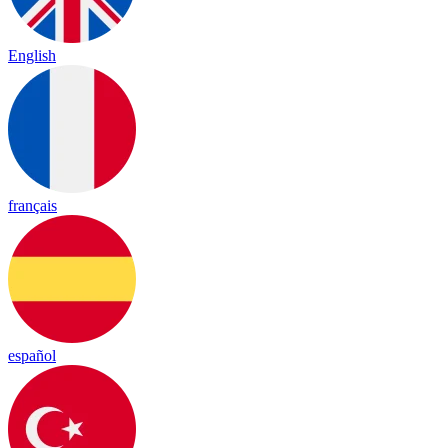
English
français
español