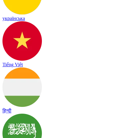
українська
Tiếng Việt
हिन्दी