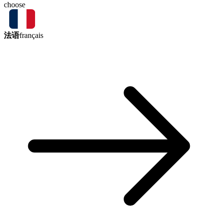
choose
法语
français