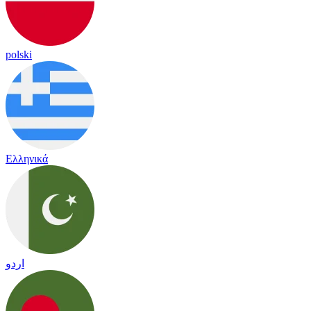
polski
Ελληνικά
اردو