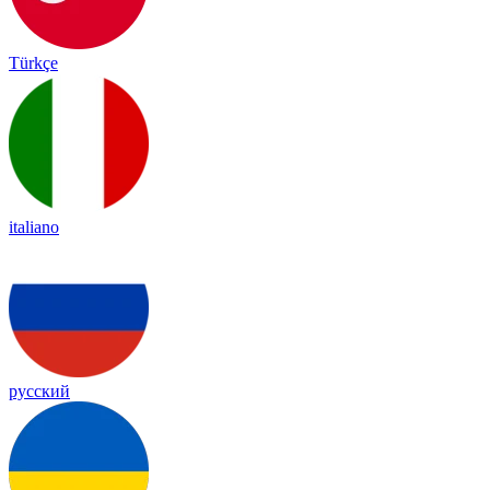
Türkçe
italiano
русский