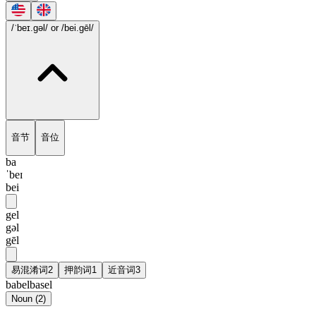
/ˈbeɪ.gəl/
or /bei.gēl/
音节
音位
ba
ˈbeɪ
bei
gel
gəl
gēl
易混淆词
2
押韵词
1
近音词
3
babel
basel
Noun
(
2
)