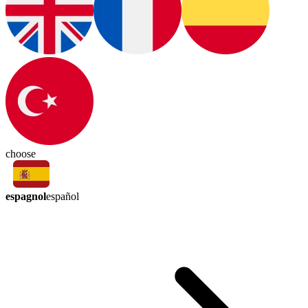
choose
espagnol
español