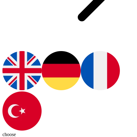
choose