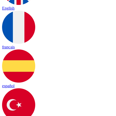
English
français
español