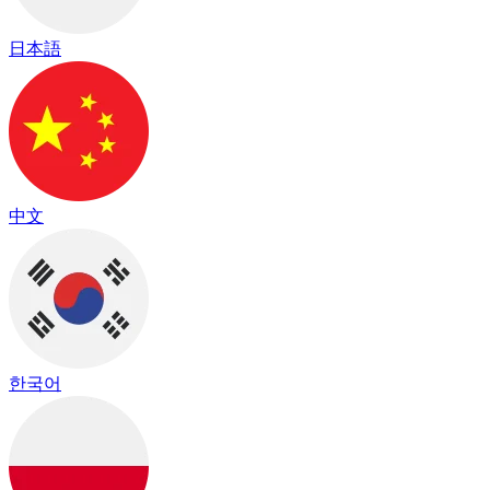
日本語
中文
한국어