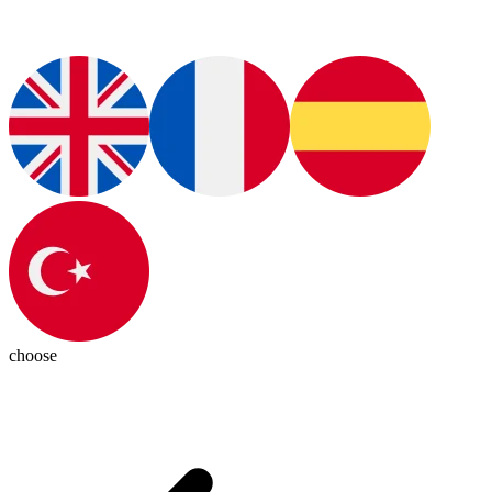
choose