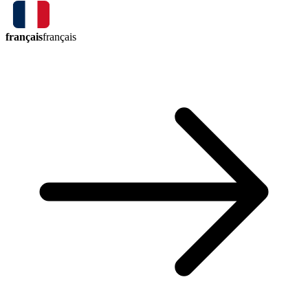
français
français