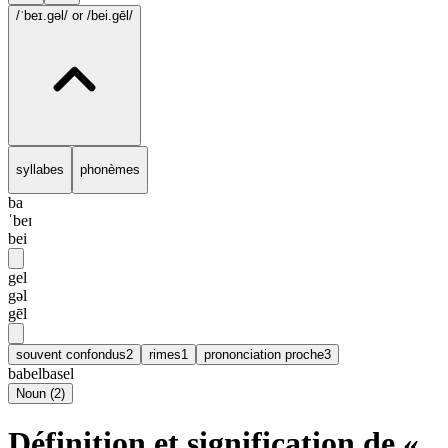
/ˈbeɪ.gəl/
or /bei.gēl/
syllabes
phonèmes
ba
ˈbeɪ
bei
gel
gəl
gēl
souvent confondus
2
rimes
1
prononciation proche
3
babel
basel
Noun
(
2
)
Définition et signification de «