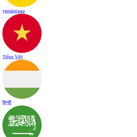
українська
Tiếng Việt
हिन्दी