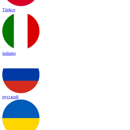
Türkçe
italiano
русский