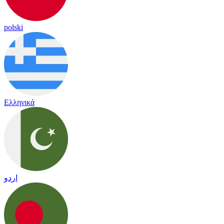
polski
Ελληνικά
اردو