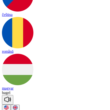
čeština
română
magyar
ba
gel