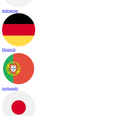
Indonesia
Deutsch
português