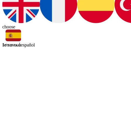
choose
Ισπανικά
español