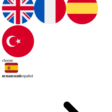
choose
испанский
español