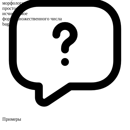
морфологический состав
простое
исчисляемое
форма множественного числа
bagels
Примеры