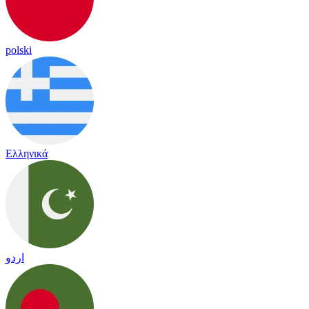
polski
Ελληνικά
اردو