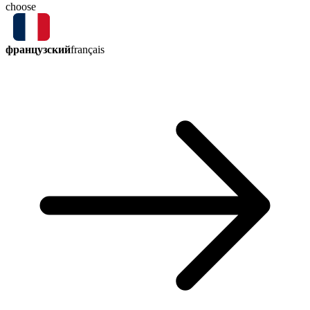
choose
французский
français