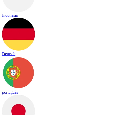
Indonesia
Deutsch
português