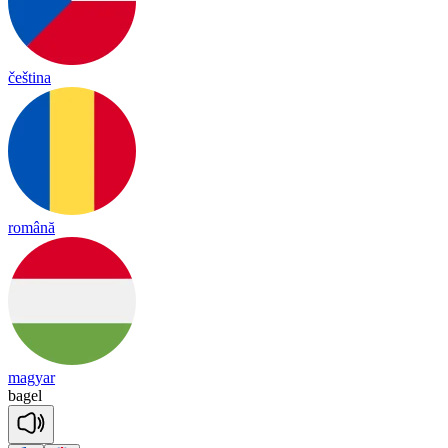
čeština
română
magyar
ba
gel