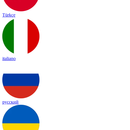
Türkçe
italiano
русский