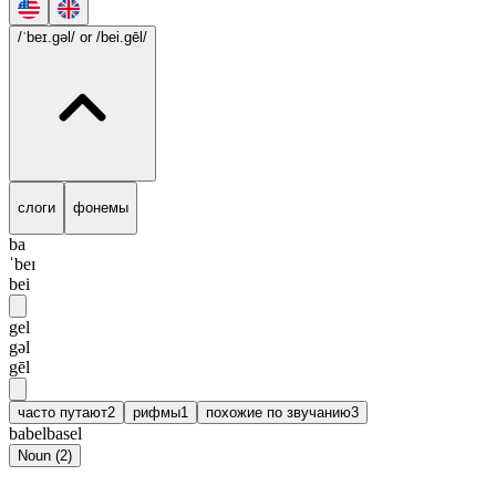
/ˈbeɪ.gəl/
or /bei.gēl/
слоги
фонемы
ba
ˈbeɪ
bei
gel
gəl
gēl
часто путают
2
рифмы
1
похожие по звучанию
3
babel
basel
Noun
(
2
)