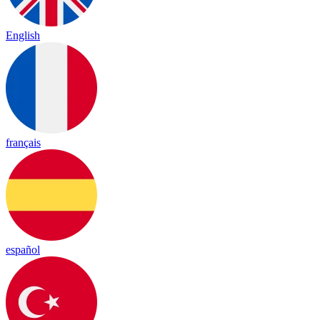
English
français
español