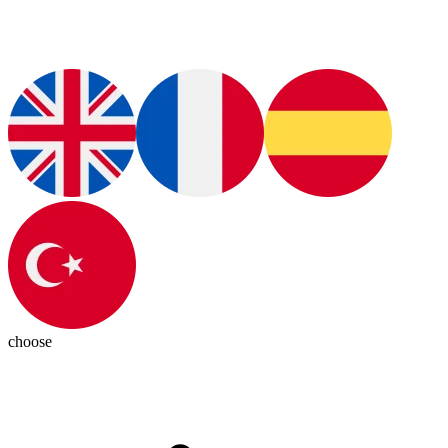
choose