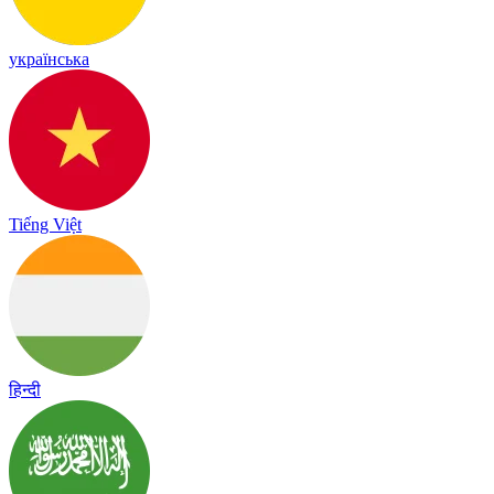
українська
Tiếng Việt
हिन्दी