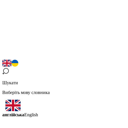
Шукати
Виберіть мову словника
англійська
English