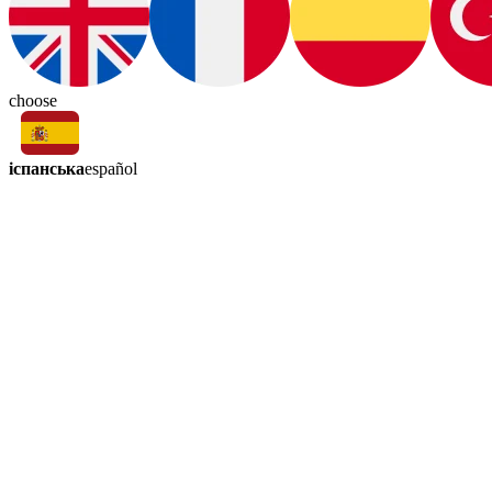
choose
іспанська
español