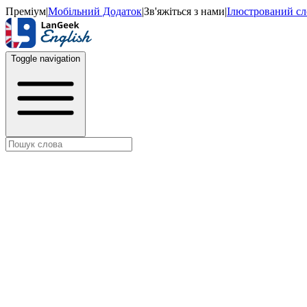
Преміум
|
Мобільний Додаток
|
Зв'яжіться з нами
|
Ілюстрований с
Toggle navigation