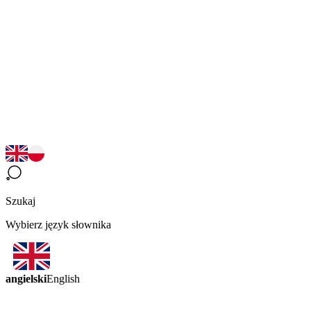
Szukaj
Wybierz język słownika
angielski
English