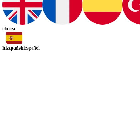
choose
hiszpański
español