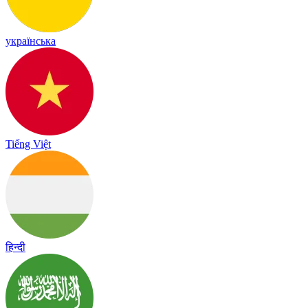
українська
Tiếng Việt
हिन्दी