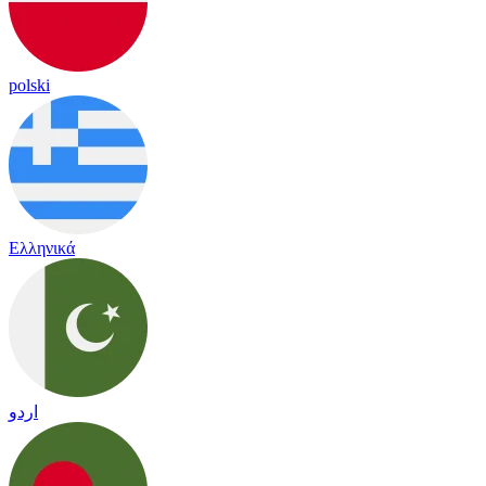
polski
Ελληνικά
اردو