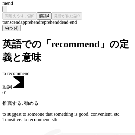
mend
間違えやすい語
0
韻語
4
発音が似た語
0
transcend
apprehend
reprehend
dead-end
Verb
(
4
)
英語での「recommend」の定
義と意味
to recommend
動詞
01
推薦する
,
勧める
to suggest to someone that something is good, convenient, etc.
Transitive
:
to recommend
sth