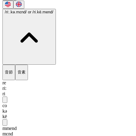
/ri:.kə.mɛnd/
or /ri.kē.mend/
音節
音素
re
ri:
ri
co
kə
kē
mmend
mɛnd