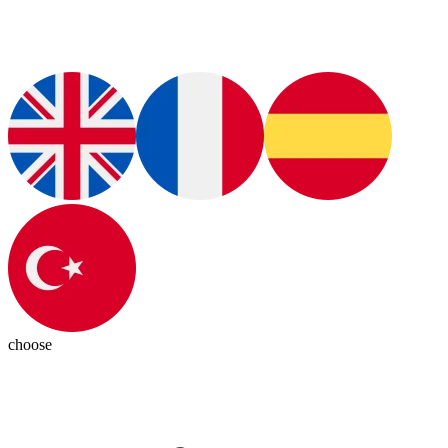
choose