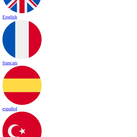
English
français
español