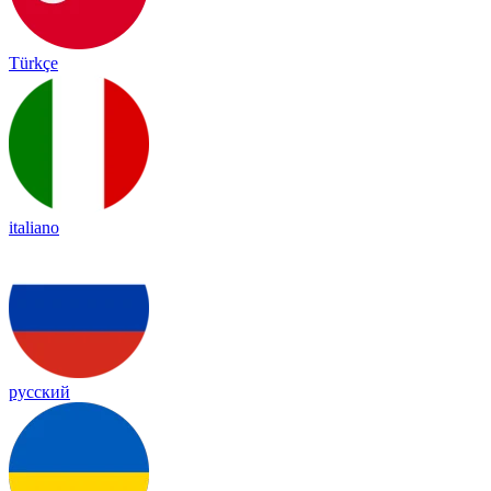
Türkçe
italiano
русский