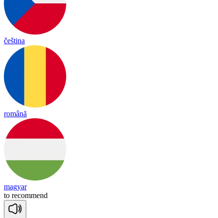
čeština
română
magyar
to
re
co
mmend