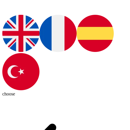
choose