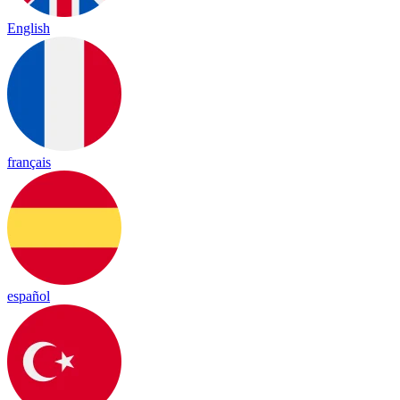
English
français
español