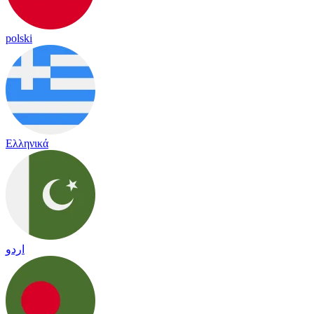
polski
Ελληνικά
اردو