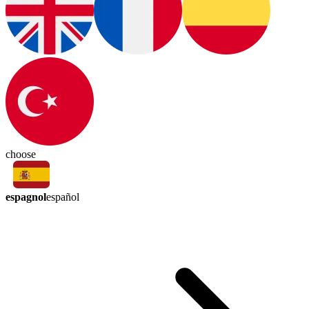
choose
espagnol
español