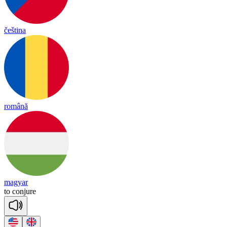
čeština
română
magyar
to
con
jure