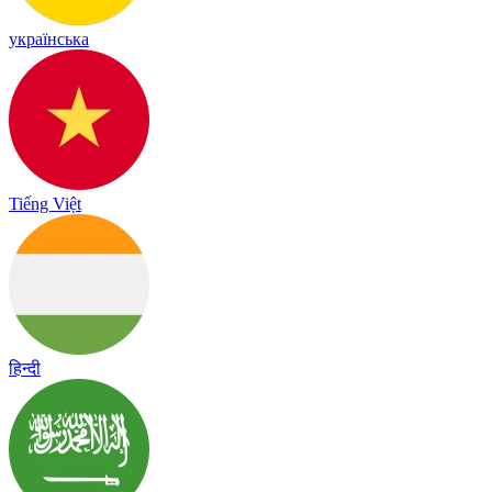
українська
Tiếng Việt
हिन्दी