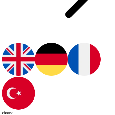
choose