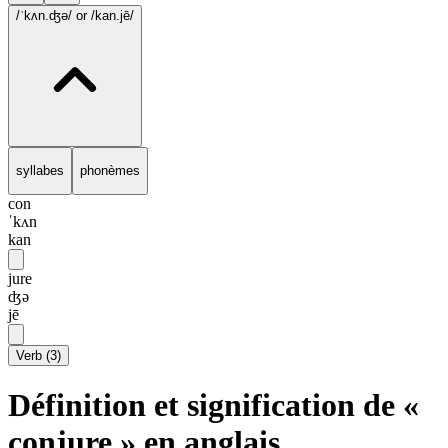
/ˈkʌn.ʤə/
or /kan.jē/
syllabes
phonèmes
con
ˈkʌn
kan
jure
ʤə
jē
Verb
(
3
)
Définition et signification de «
conjure » en anglais