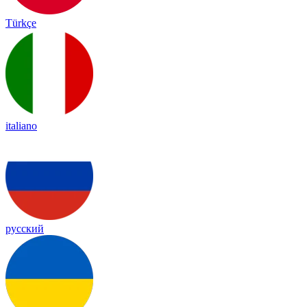
Türkçe
italiano
русский