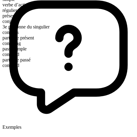
verbe d’action
régulier
présent
conjure
3e personne du singulier
conjures
participe présent
conjuring
passé simple
conjured
participe passé
conjured
Exemples