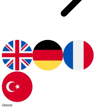
choose