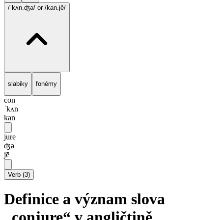
/ˈkʌn.ʤə/
or /kan.jē/
slabiky
fonémy
con
ˈkʌn
kan
jure
ʤə
jē
Verb
(
3
)
Definice a význam slova
„conjure“ v angličtině