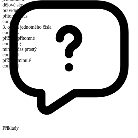
dějové sloveso
pravidelné
přítomný čas
conjure
3. osoba jednotného čísla
conjures
příčestí přítomné
conjuring
minulý čas prostý
conjured
příčestí minulé
conjured
Příklady