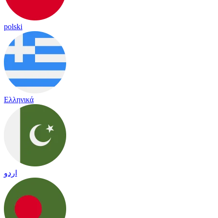
polski
Ελληνικά
اردو