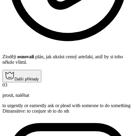
Zloději
osnovali
plán, jak ukrást cenný artefakt, aniž by si toho
někdo všiml.
Další příklady
03
prosit
,
naléhat
to urgently or earnestly ask or plead with someone to do something
Ditransitive
:
to conjure
sb to do sth