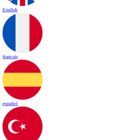
English
français
español