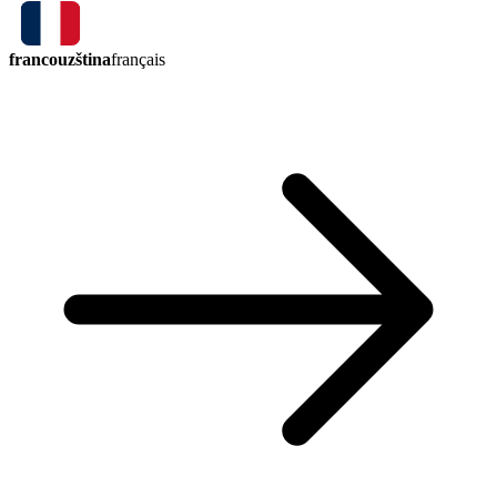
francouzština
français