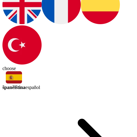
choose
španělština
español