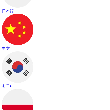
日本語
中文
한국어