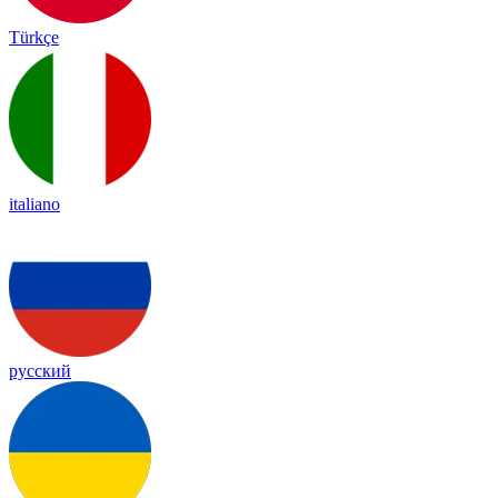
Türkçe
italiano
русский