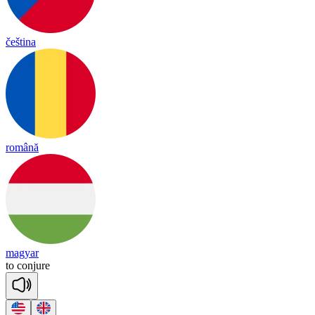
čeština
română
magyar
to
con
jure