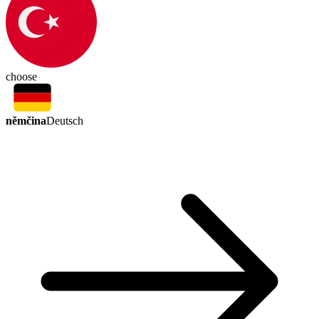
choose
němčina
Deutsch