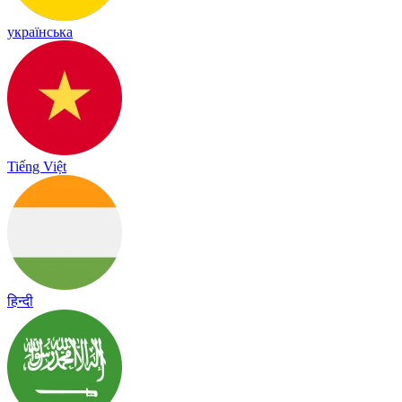
українська
Tiếng Việt
हिन्दी