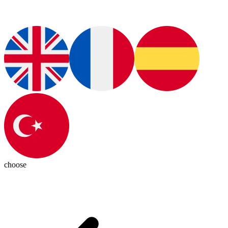
choose