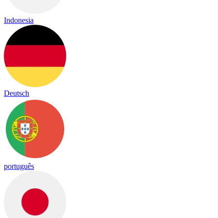
Indonesia
Deutsch
português