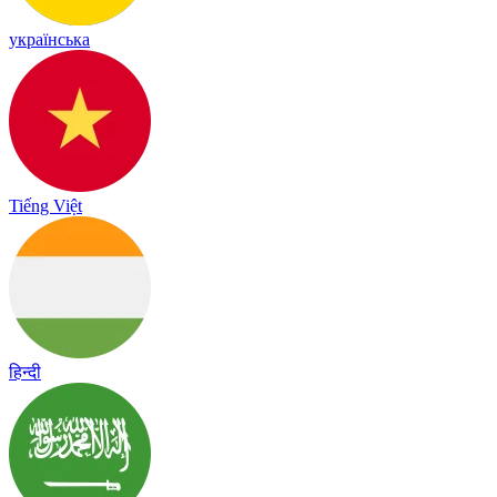
українська
Tiếng Việt
हिन्दी