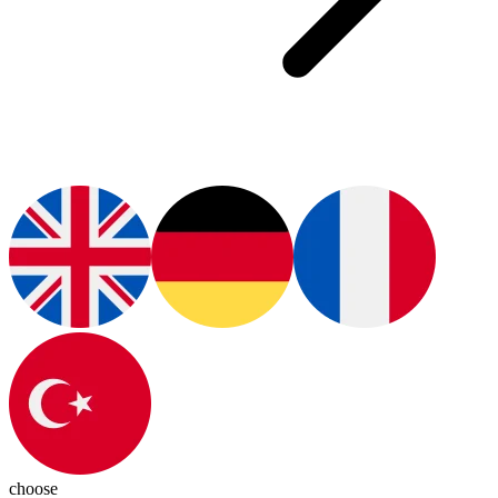
choose