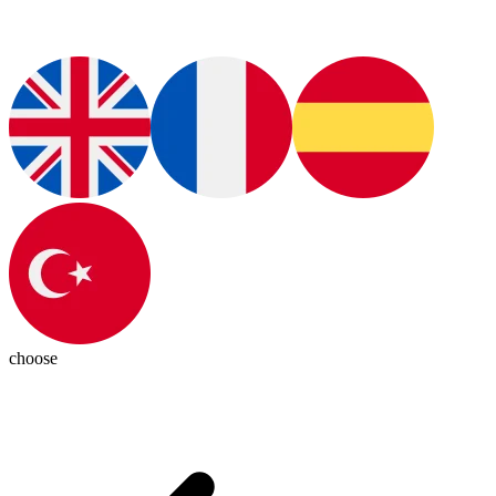
choose