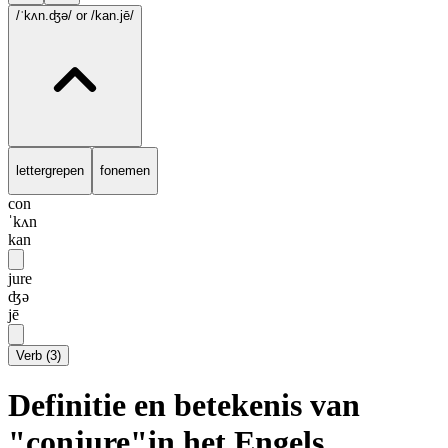
/ˈkʌn.ʤə/
or /kan.jē/
lettergrepen
fonemen
con
ˈkʌn
kan
jure
ʤə
jē
Verb
(
3
)
Definitie en betekenis van
"conjure"in het Engels