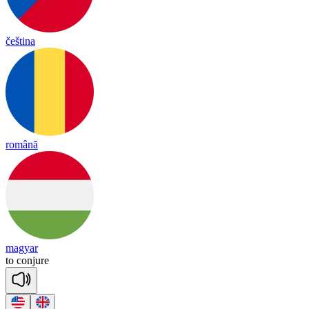
čeština
română
magyar
to
con
jure