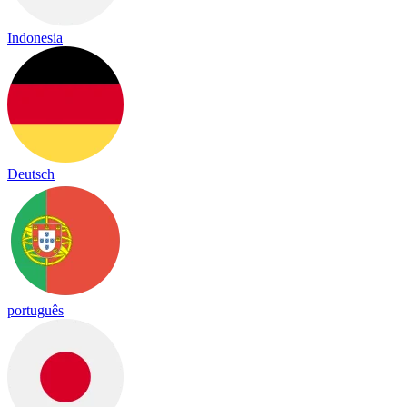
Indonesia
Deutsch
português