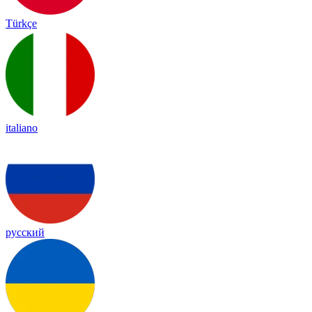
Türkçe
italiano
русский