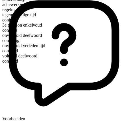
actiewerkwoord
regelmatig
tegenwoordige tijd
conjure
3e persoon enkelvoud
conjures
onvoltooid deelwoord
conjuring
onvoltooid verleden tijd
conjured
voltooid deelwoord
conjured
Voorbeelden