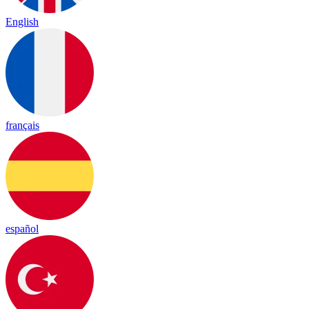
English
français
español