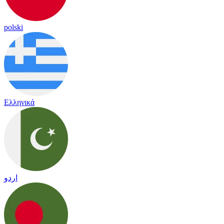
polski
Ελληνικά
اردو