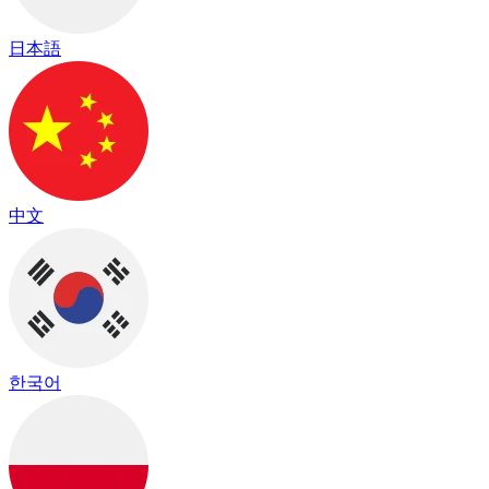
日本語
中文
한국어