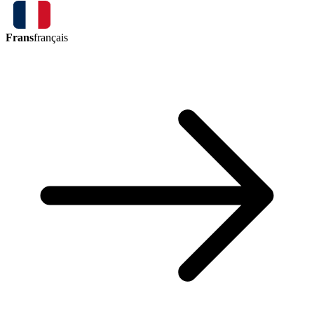
Frans
français