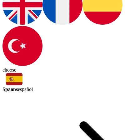
choose
Spaans
español