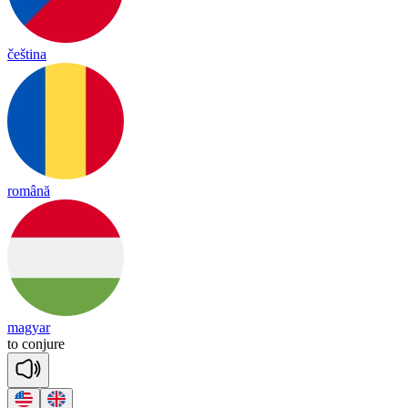
čeština
română
magyar
to
con
jure