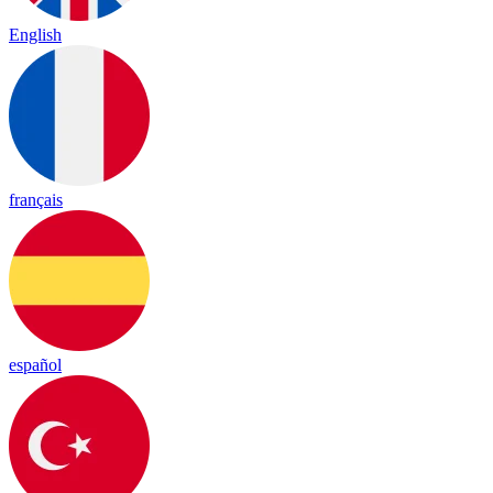
English
français
español