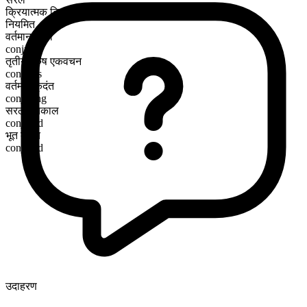
क्रियात्मक क्रिया
नियमित
वर्तमान काल
conjure
तृतीय पुरुष एकवचन
conjures
वर्तमान कृदंत
conjuring
सरल भूतकाल
conjured
भूत कृदंत
conjured
उदाहरण