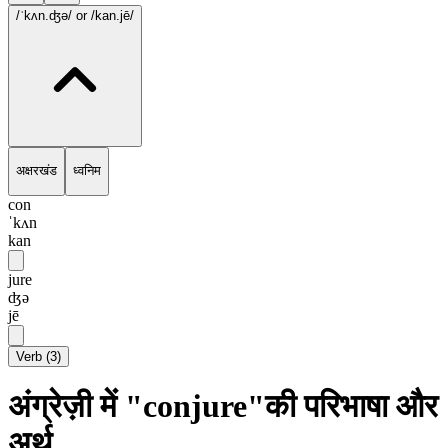
/ˈkʌn.ʤə/
or /kan.jē/
अक्षरखंड
ध्वनिम
con
ˈkʌn
kan
jure
ʤə
jē
Verb
(
3
)
अंग्रेज़ी में "conjure"की परिभाषा और
अर्थ