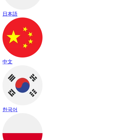
日本語
中文
한국어