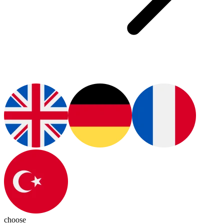
choose