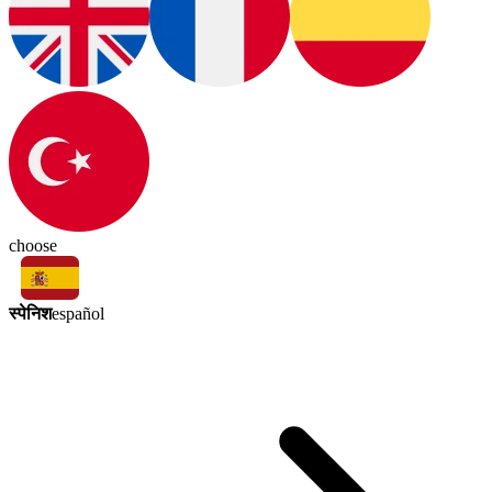
choose
स्पेनिश
español