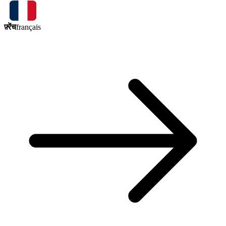
फ़्रेंच
français