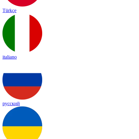
Türkçe
italiano
русский