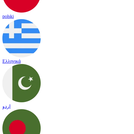
polski
Ελληνικά
اردو