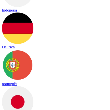
Indonesia
Deutsch
português