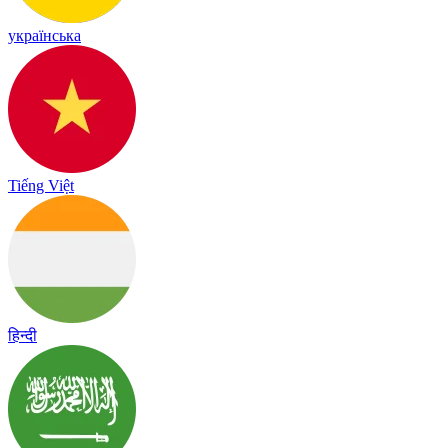
українська
Tiếng Việt
हिन्दी