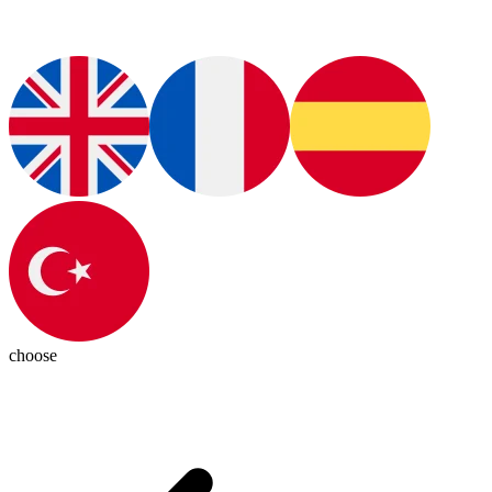
choose