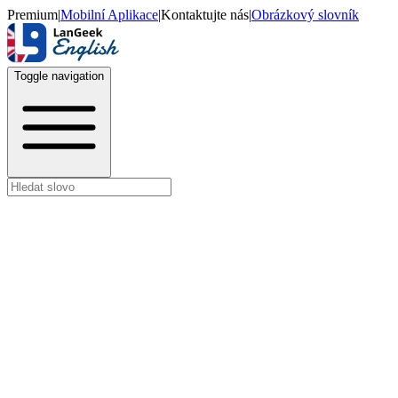
Premium
|
Mobilní Aplikace
|
Kontaktujte nás
|
Obrázkový slovník
Toggle navigation