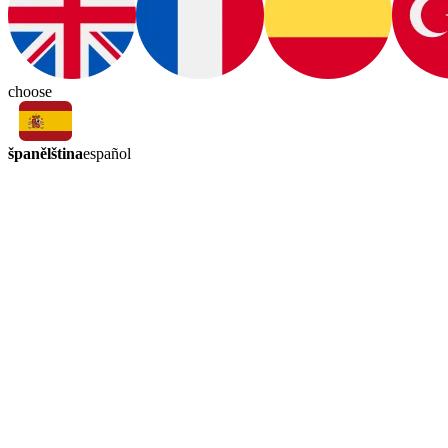
choose
španělština
español