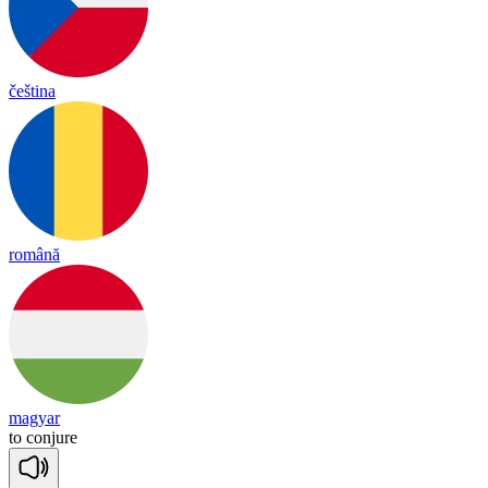
čeština
română
magyar
to
con
jure