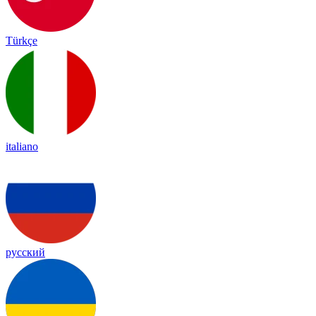
Türkçe
italiano
русский