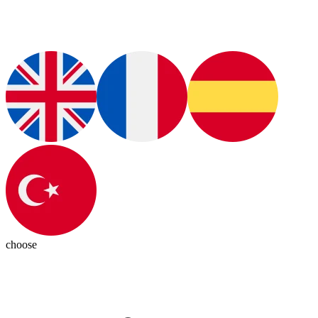
choose