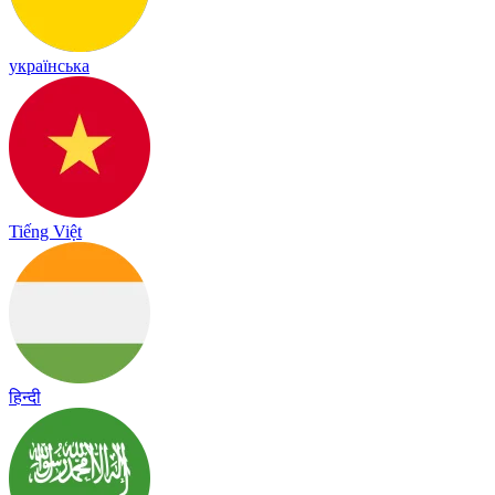
українська
Tiếng Việt
हिन्दी