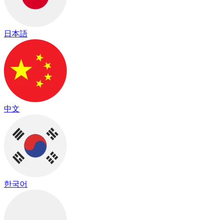
日本語
中文
한국어