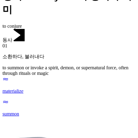
미
to conjure
동사
01
소환하다
,
불러내다
to summon or invoke a spirit, demon, or supernatural force, often
through rituals or magic
materialize
summon