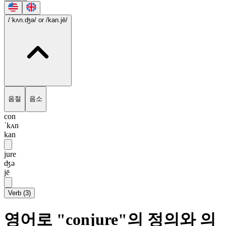
/ˈkʌn.ʤə/
or /kan.jē/
음절
음소
con
ˈkʌn
kan
jure
ʤə
jē
Verb
(
3
)
영어로 "conjure"의 정의와 의