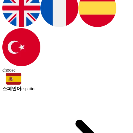
choose
스페인어
español