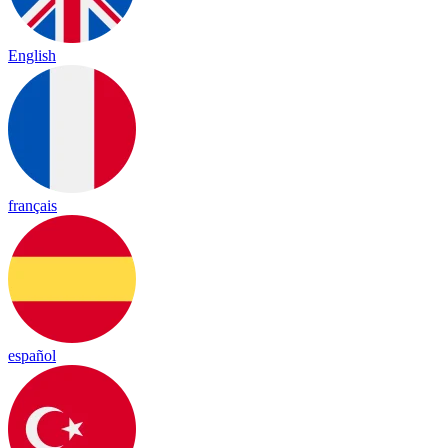
English
français
español