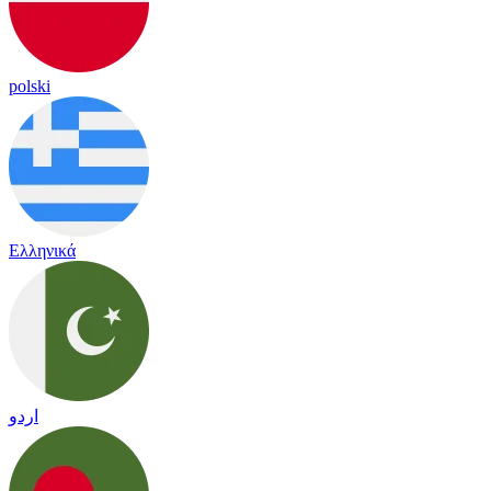
polski
Ελληνικά
اردو