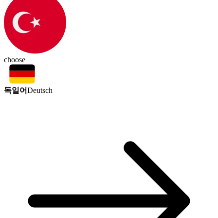
choose
독일어
Deutsch