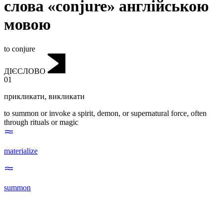
слова «conjure» англійською
мовою
to conjure
ДІЄСЛОВО
01
прикликати
,
викликати
to summon or invoke a spirit, demon, or supernatural force, often
through rituals or magic
materialize
summon