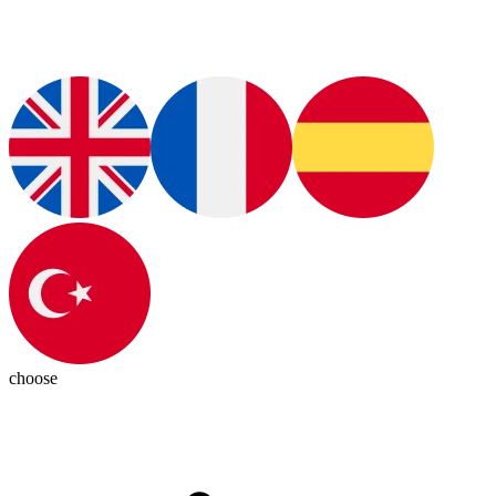
choose