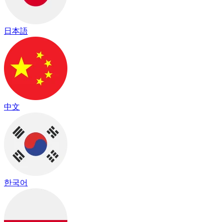
日本語
中文
한국어