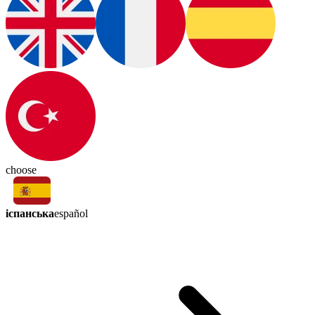
choose
іспанська
español