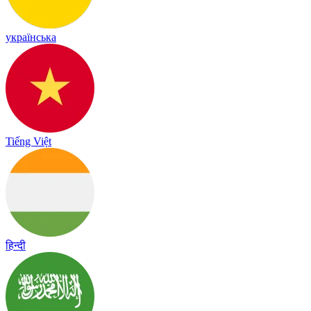
українська
Tiếng Việt
हिन्दी