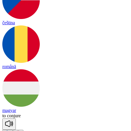
čeština
română
magyar
to
con
jure