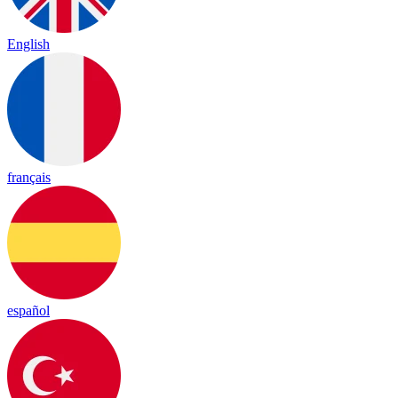
English
français
español