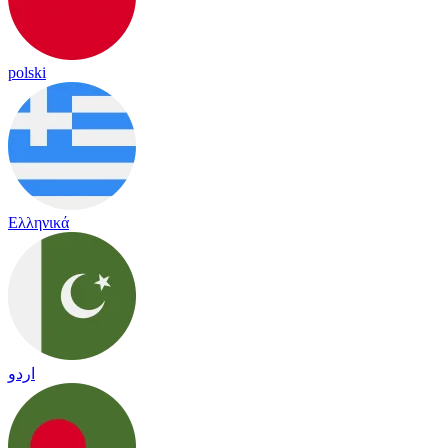
polski
Ελληνικά
اردو