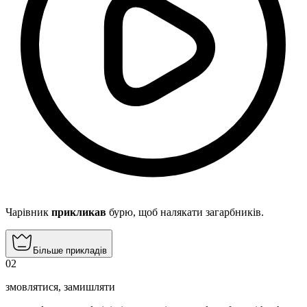
Чарівник
прикликав
бурю, щоб налякати загарбників.
Більше прикладів
02
змовлятися
,
замишляти