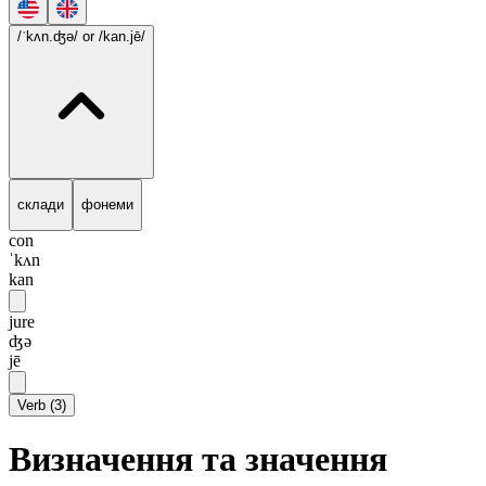
/ˈkʌn.ʤə/
or /kan.jē/
склади
фонеми
con
ˈkʌn
kan
jure
ʤə
jē
Verb
(
3
)
Визначення та значення