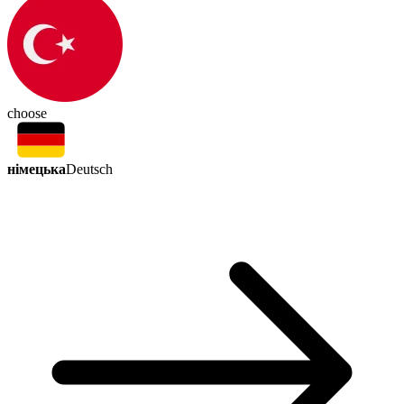
choose
німецька
Deutsch