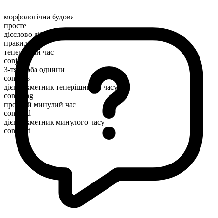
морфологічна будова
просте
дієслово дії
правильний
теперішній час
conjure
3-тя особа однини
conjures
дієприкметник теперішнього часу
conjuring
простий минулий час
conjured
дієприкметник минулого часу
conjured