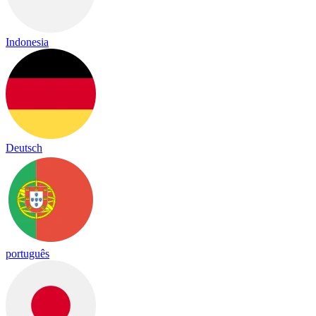
Indonesia
Deutsch
português