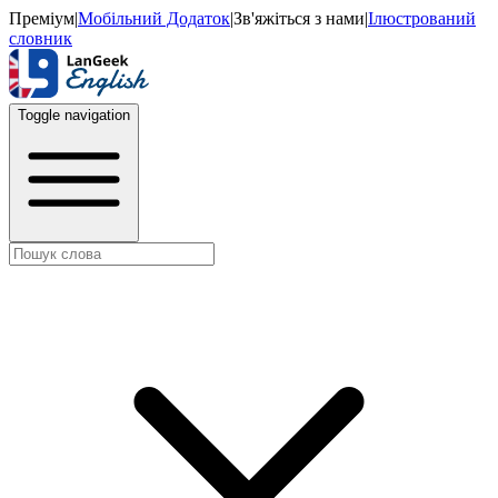
Преміум
|
Мобільний Додаток
|
Зв'яжіться з нами
|
Ілюстрований
словник
Toggle navigation