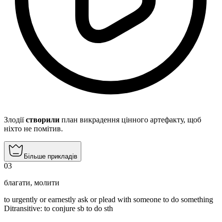
Злодії
створили
план викрадення цінного артефакту, щоб
ніхто не помітив.
Більше прикладів
03
благати
,
молити
to urgently or earnestly ask or plead with someone to do something
Ditransitive
:
to conjure
sb to do sth