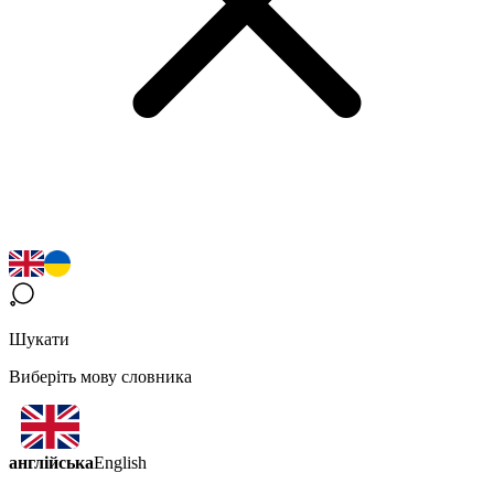
Шукати
Виберіть мову словника
англійська
English