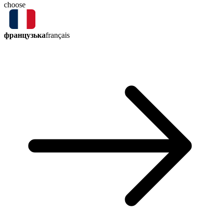
choose
французька
français