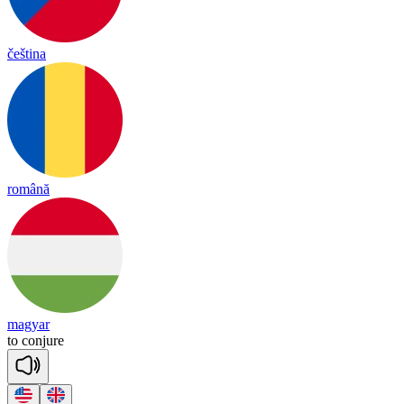
čeština
română
magyar
to
con
jure