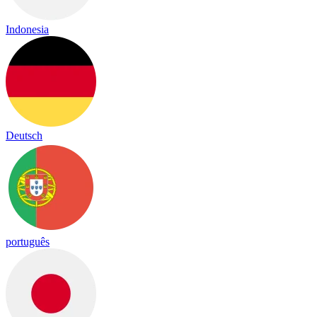
Indonesia
Deutsch
português