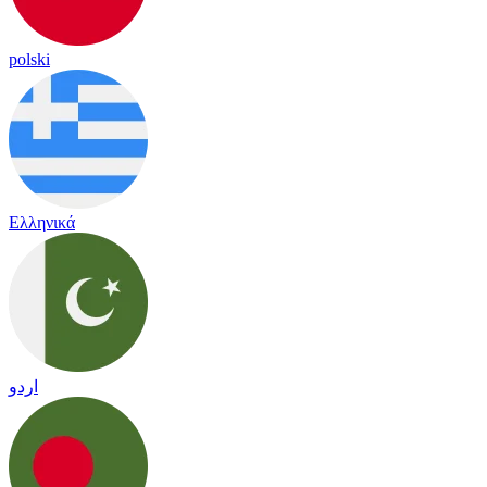
polski
Ελληνικά
اردو