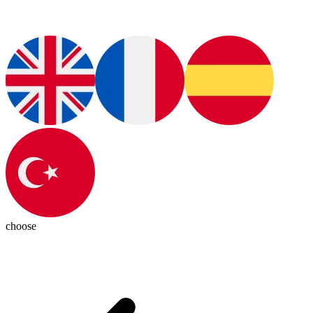
choose