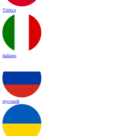
Türkçe
italiano
русский