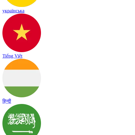
українська
Tiếng Việt
हिन्दी