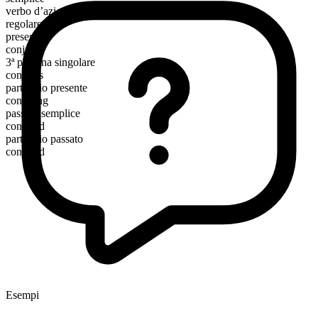
verbo d’azione
regolare
presente
conjure
3ª persona singolare
conjures
participio presente
conjuring
passato semplice
conjured
participio passato
conjured
Esempi