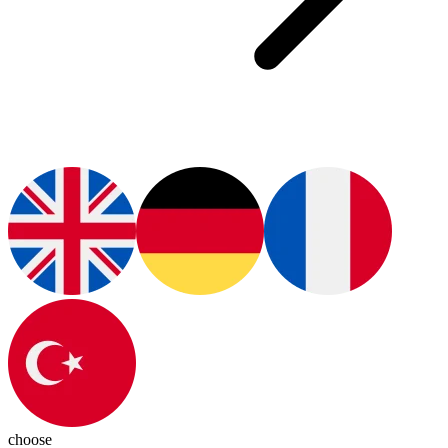
choose