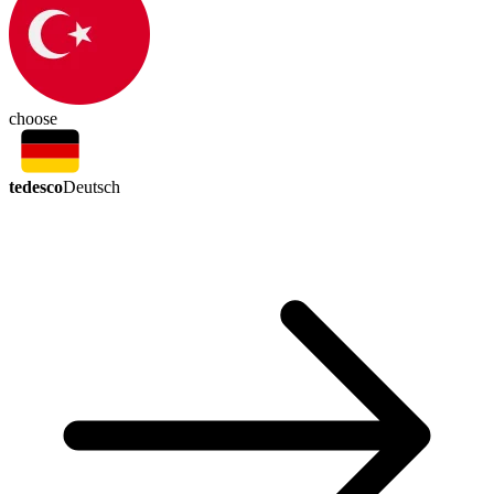
choose
tedesco
Deutsch