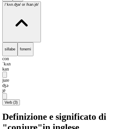
/ˈkʌn.ʤə/
or /kan.jē/
sillabe
fonemi
con
ˈkʌn
kan
jure
ʤə
jē
Verb
(
3
)
Definizione e significato di
"conjure"in inglese