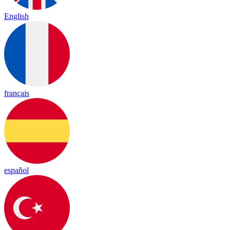
English
français
español