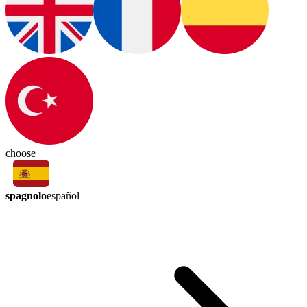
choose
spagnolo
español