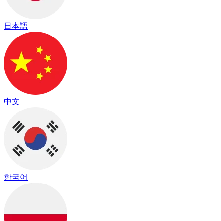
日本語
中文
한국어