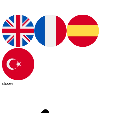
choose