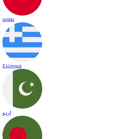
polski
Ελληνικά
اردو