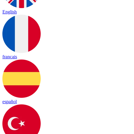
English
français
español