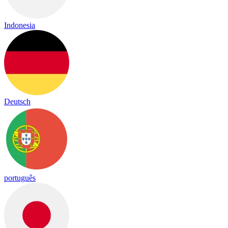
Indonesia
Deutsch
português