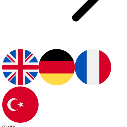
choose