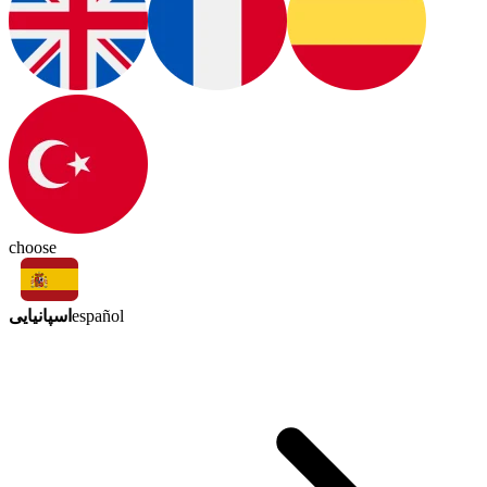
choose
اسپانیایی
español