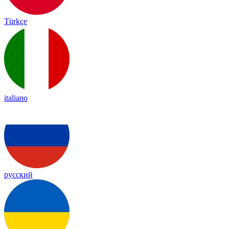
Türkçe
italiano
русский