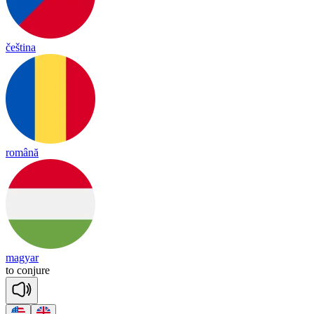
čeština
română
magyar
to
con
jure