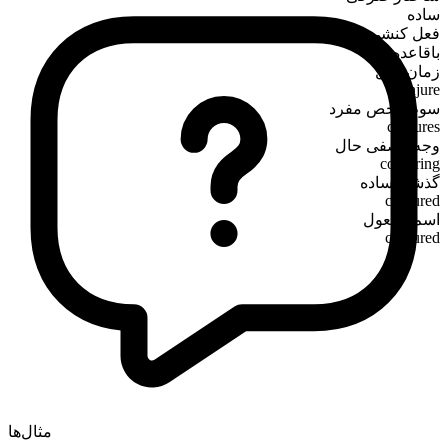
ساده
فعل کنشی
باقاعده
زمان حال
conjure
سوم‌شخص مفرد
conjures
وجه وصفی حال
conjuring
گذشته ساده
conjured
اسم مفعول
conjured
مثال‌ها