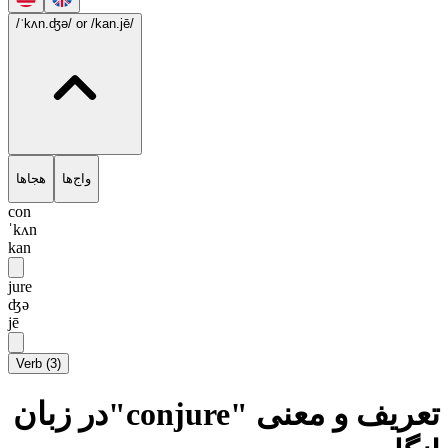
/ˈkʌn.ʤə/
or /kan.jē/
واج‌ها
هجاها
con
ˈkʌn
kan
jure
ʤə
jē
Verb
(
3
)
تعریف و معنی "conjure"در زبان