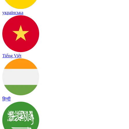
українська
Tiếng Việt
हिन्दी