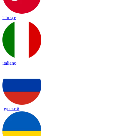
Türkçe
italiano
русский