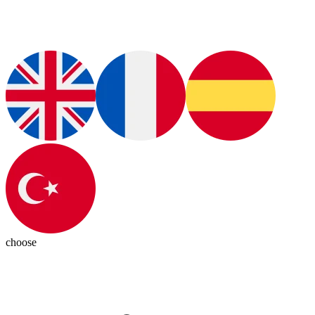
choose