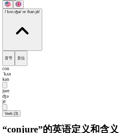
/ˈkʌn.ʤə/
or /kan.jē/
音节
音位
con
ˈkʌn
kan
jure
ʤə
jē
Verb
(
3
)
“conjure”的英语定义和含义