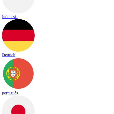
Indonesia
Deutsch
português