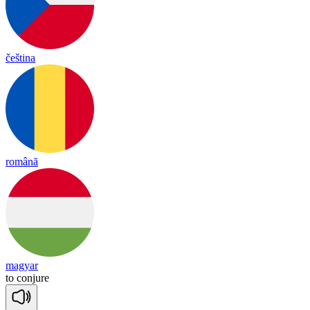
čeština
română
magyar
to
con
jure