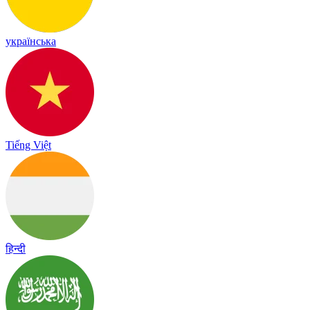
українська
Tiếng Việt
हिन्दी