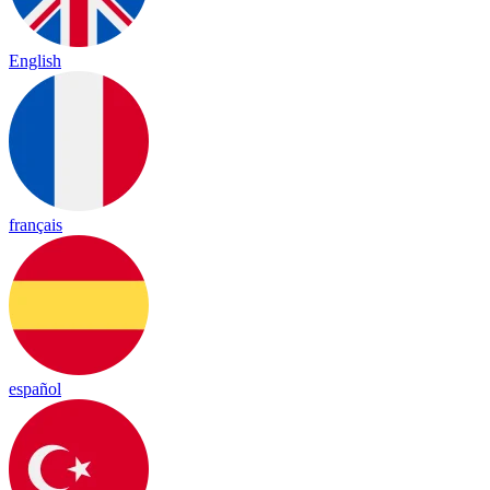
English
français
español