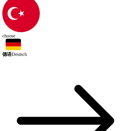
choose
德语
Deutsch