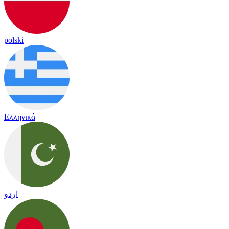
polski
Ελληνικά
اردو