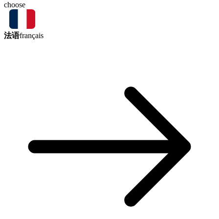
choose
法语
français