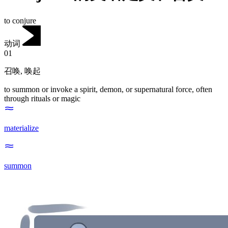
to conjure
动词
01
召唤
,
唤起
to summon or invoke a spirit, demon, or supernatural force, often
through rituals or magic
materialize
summon