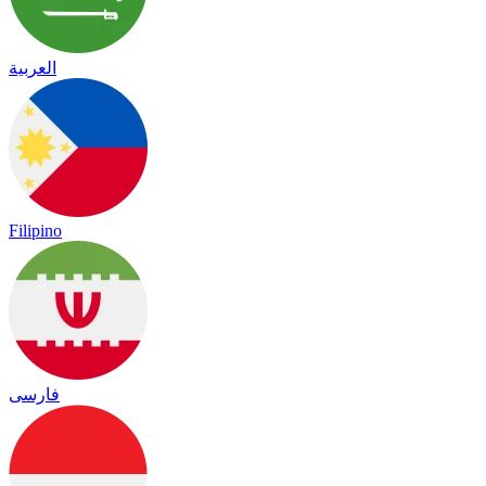
العربية
Filipino
فارسی