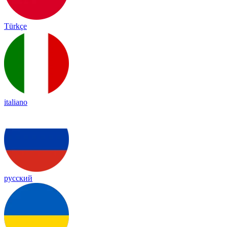
Türkçe
italiano
русский