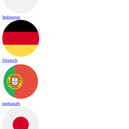
Indonesia
Deutsch
português