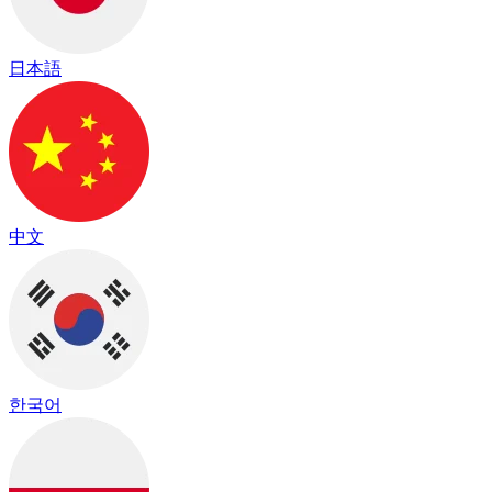
日本語
中文
한국어