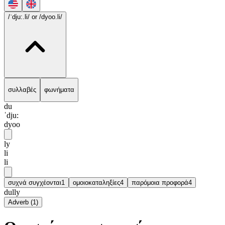
/ˈdju:.li/
or /dyoo.li/
συλλαβές
φωνήματα
du
ˈdju:
dyoo
ly
li
li
συχνά συγχέονται
1
ομοιοκαταληξίες
4
παρόμοια προφορά
4
dully
Adverb
(
1
)