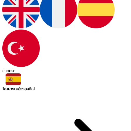
choose
Ισπανικά
español