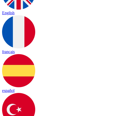
English
français
español