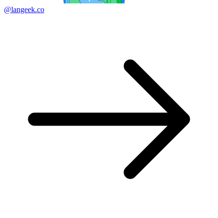
@langeek.co