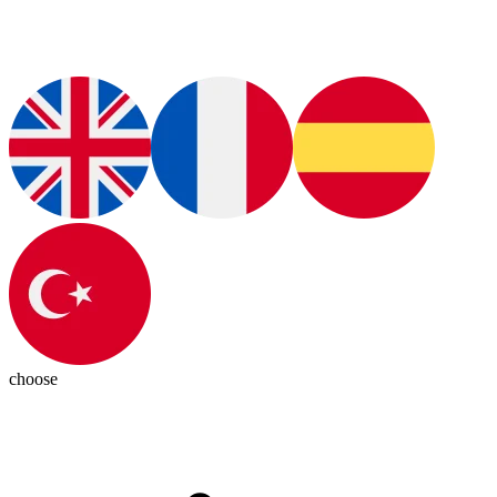
choose