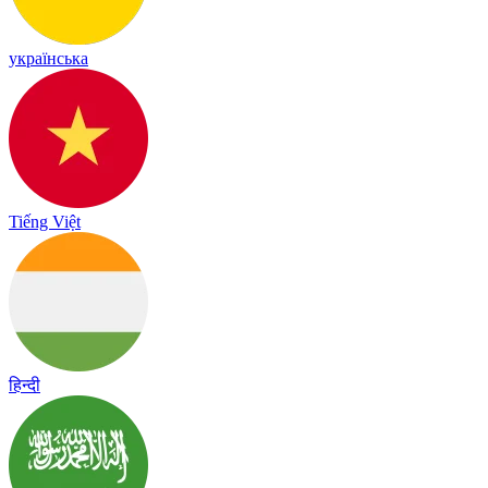
українська
Tiếng Việt
हिन्दी