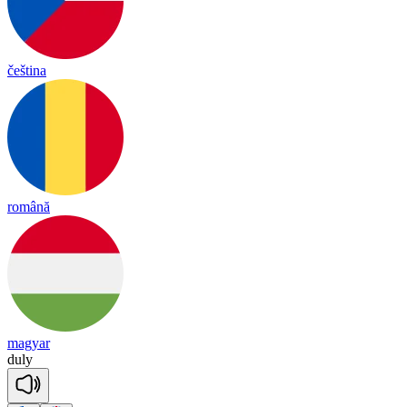
čeština
română
magyar
du
ly