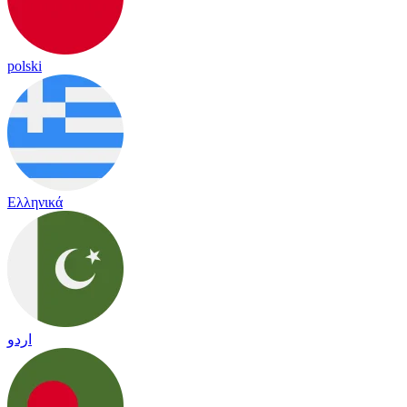
polski
Ελληνικά
اردو