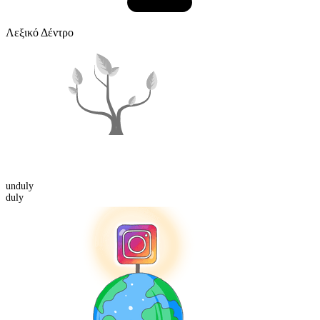
Λεξικό Δέντρο
un
duly
duly