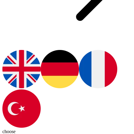
choose