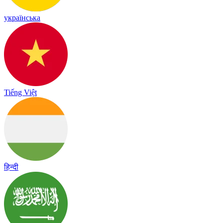
українська
Tiếng Việt
हिन्दी