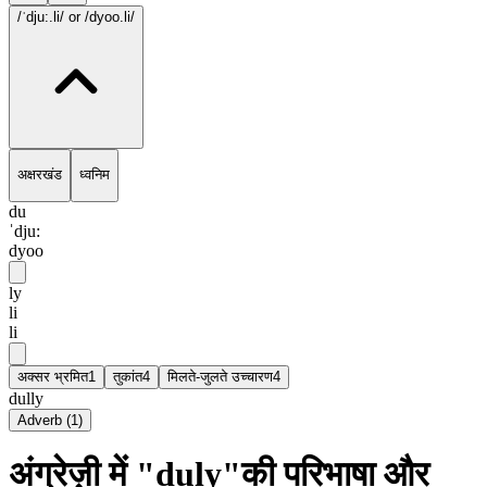
/ˈdju:.li/
or /dyoo.li/
अक्षरखंड
ध्वनिम
du
ˈdju:
dyoo
ly
li
li
अक्सर भ्रमित
1
तुकांत
4
मिलते-जुलते उच्चारण
4
dully
Adverb
(
1
)
अंग्रेज़ी में "duly"की परिभाषा और