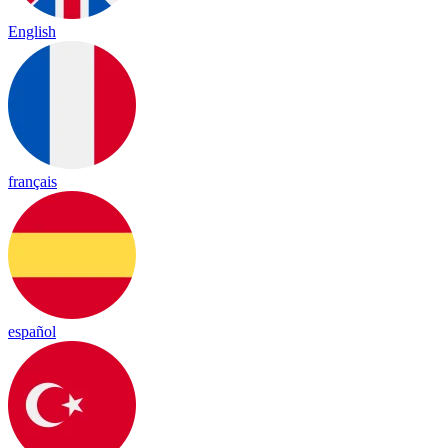
English
français
español