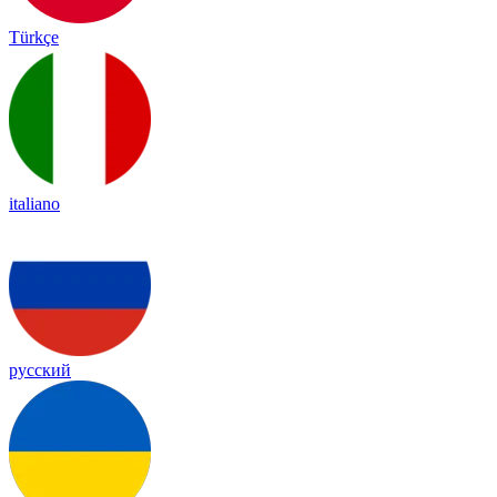
Türkçe
italiano
русский