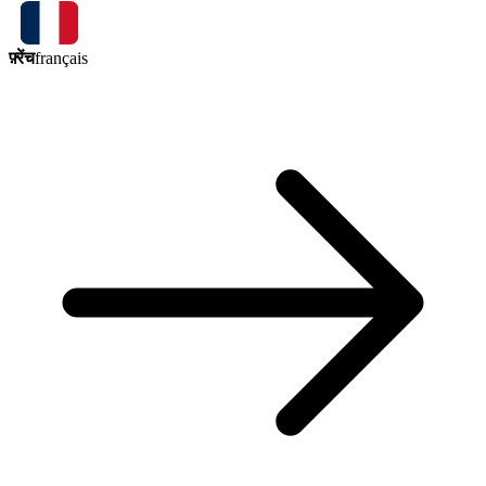
फ़्रेंच
français