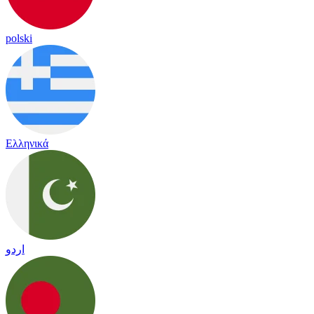
polski
Ελληνικά
اردو