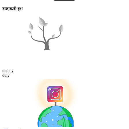
शब्दावली वृक्ष
un
duly
duly