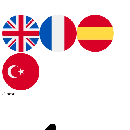
choose