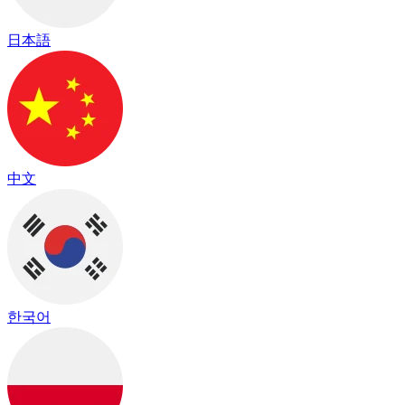
日本語
中文
한국어