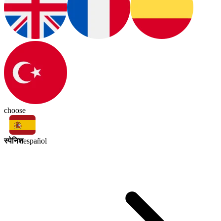
choose
स्पेनिश
español