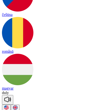
čeština
română
magyar
du
ly