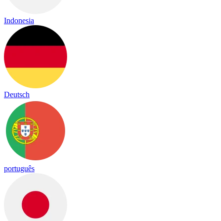
Indonesia
Deutsch
português