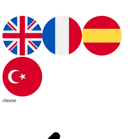
choose