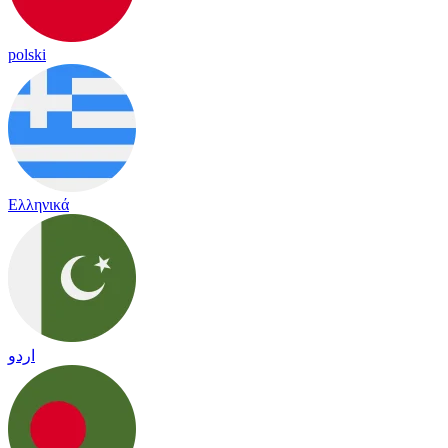
polski
Ελληνικά
اردو