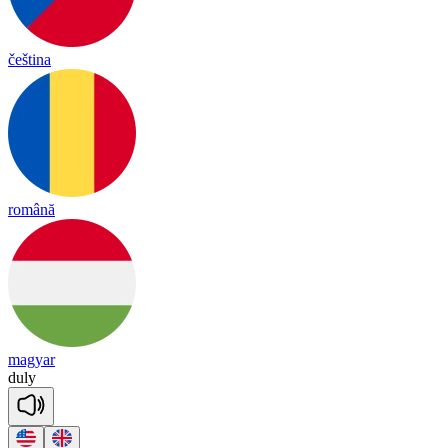
čeština
română
magyar
du
ly