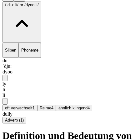
/ˈdju:.li/
or /dyoo.li/
Silben
Phoneme
du
ˈdju:
dyoo
ly
li
li
oft verwechselt
1
Reime
4
ähnlich klingend
4
dully
Adverb
(
1
)
Definition und Bedeutung von