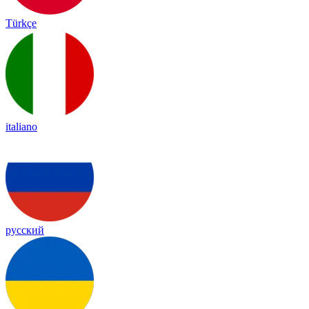
Türkçe
italiano
русский