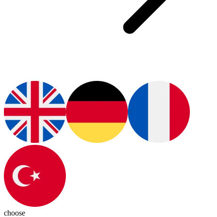
choose