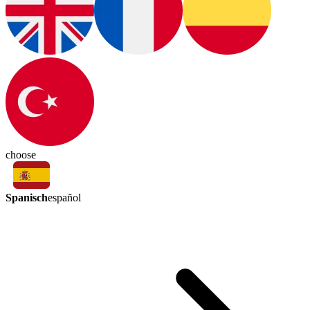
choose
Spanisch
español