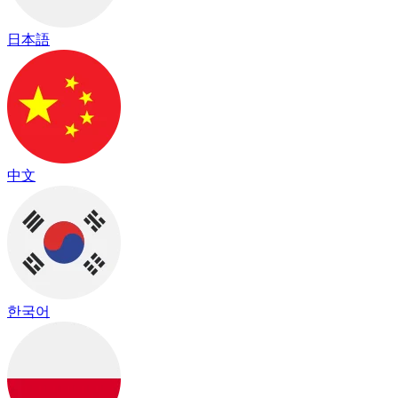
日本語
中文
한국어