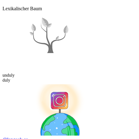
Lexikalischer Baum
un
duly
duly