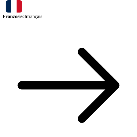
Französisch
français