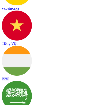
українська
Tiếng Việt
हिन्दी