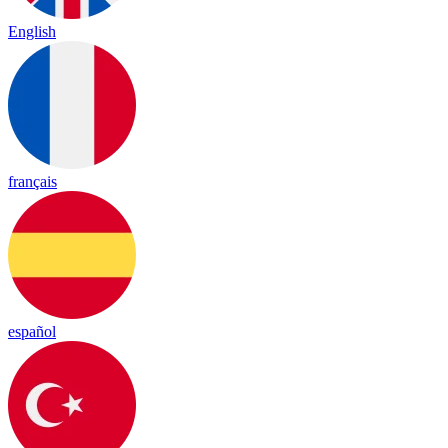
English
français
español