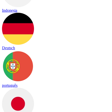
Indonesia
Deutsch
português