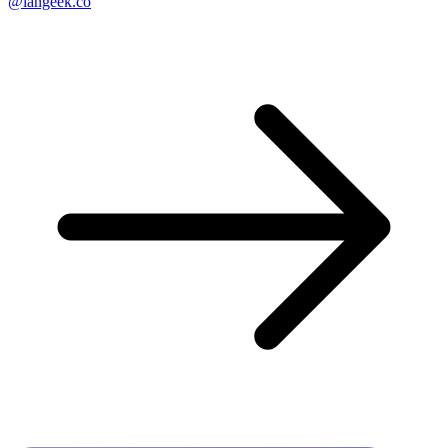
@langeek.co