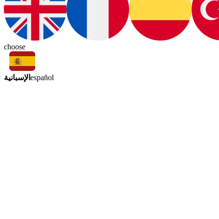
choose
الإسبانية
español