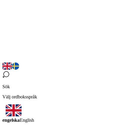
Sök
Välj ordboksspråk
engelska
English