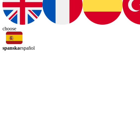
choose
spanska
español