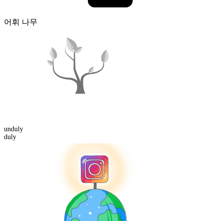
어휘 나무
un
duly
duly