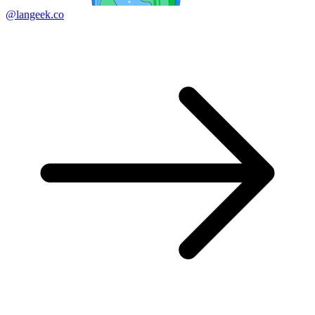
@langeek.co