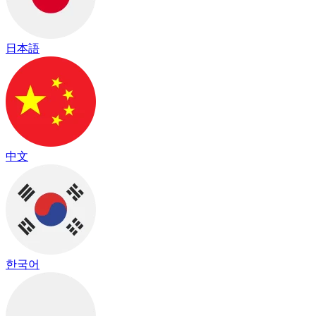
日本語
中文
한국어