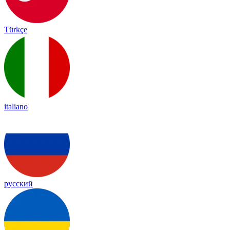
Türkçe
italiano
русский