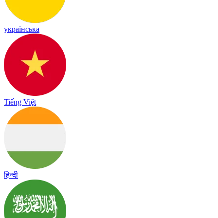
українська
Tiếng Việt
हिन्दी