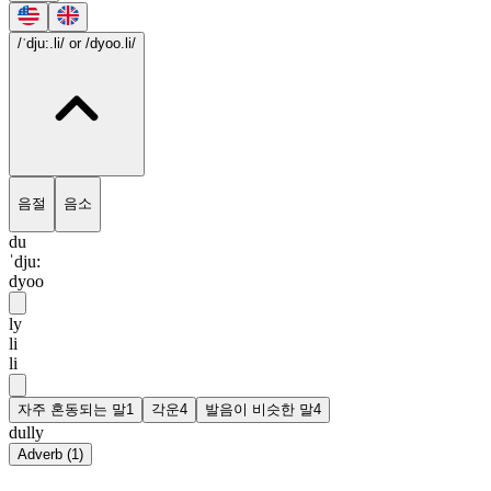
/ˈdju:.li/
or /dyoo.li/
음절
음소
du
ˈdju:
dyoo
ly
li
li
자주 혼동되는 말
1
각운
4
발음이 비슷한 말
4
dully
Adverb
(
1
)