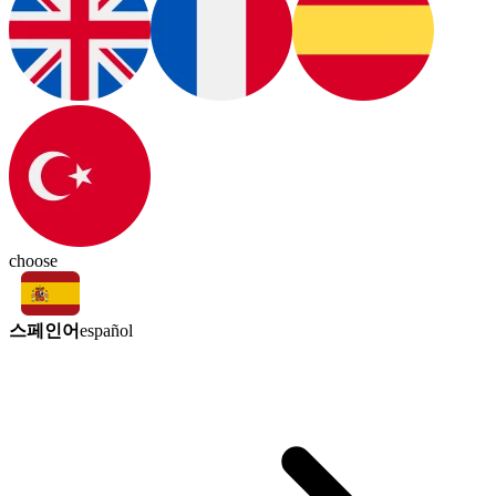
choose
스페인어
español