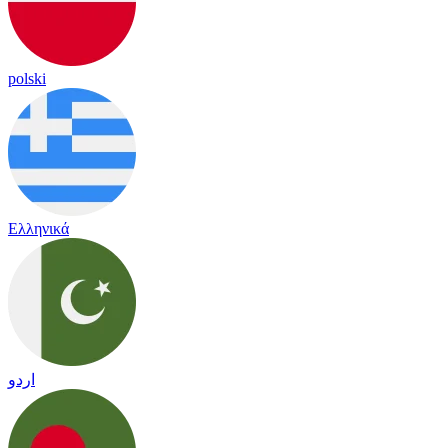
polski
Ελληνικά
اردو