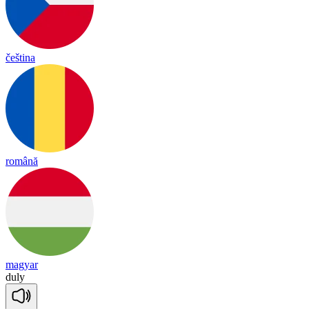
čeština
română
magyar
du
ly