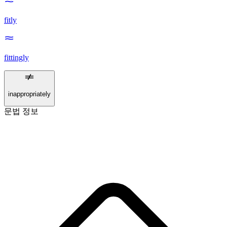
fitly
fittingly
inappropriately
문법 정보