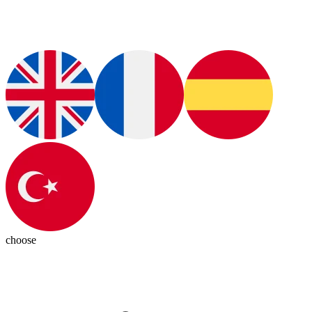
choose