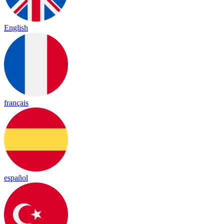
English
français
español