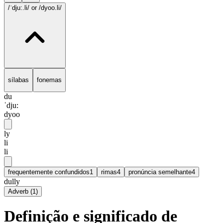
/ˈdju:.li/
or /dyoo.li/
sílabas
fonemas
du
ˈdju:
dyoo
ly
li
li
frequentemente confundidos
1
rimas
4
pronúncia semelhante
4
dully
Adverb
(
1
)
Definição e significado de