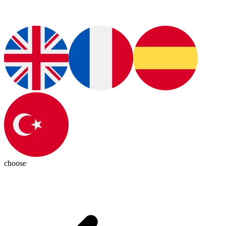
choose