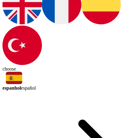
choose
espanhol
español