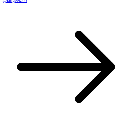
@langeek.co