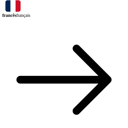
francês
français