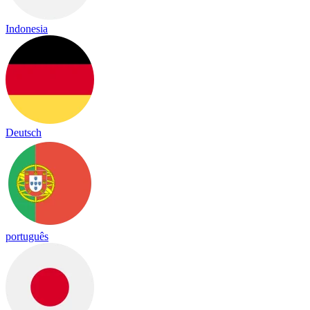
Indonesia
Deutsch
português