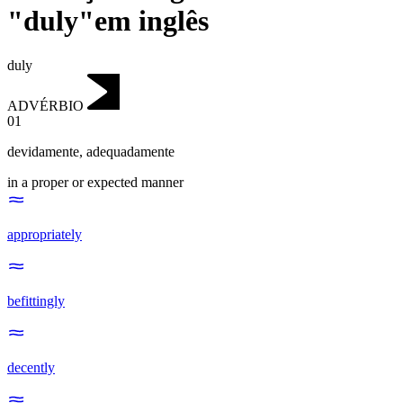
"duly"em inglês
duly
ADVÉRBIO
01
devidamente
,
adequadamente
in a proper or expected manner
appropriately
befittingly
decently