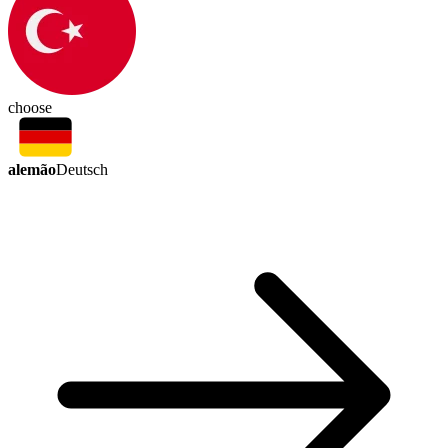
choose
alemão
Deutsch