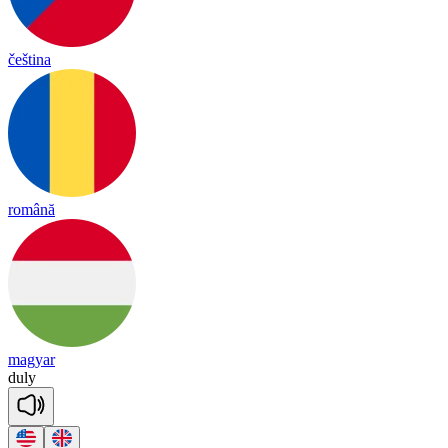
čeština
română
magyar
du
ly