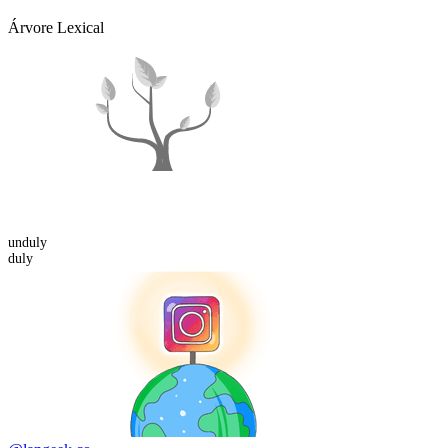
Árvore Lexical
un
duly
duly