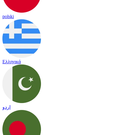
polski
Ελληνικά
اردو