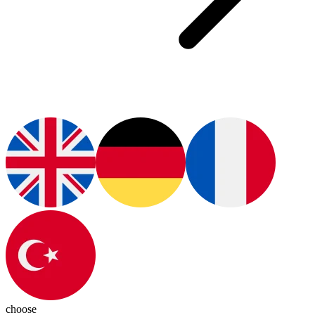
choose