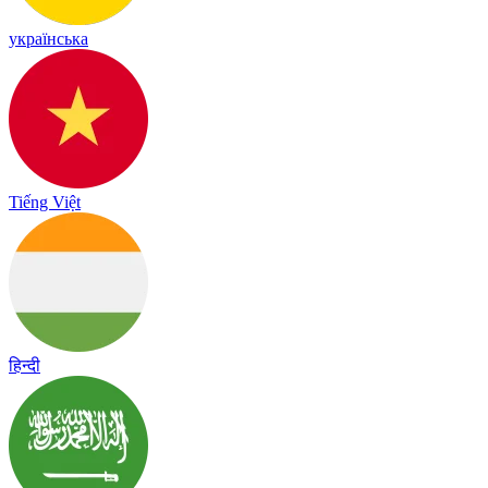
українська
Tiếng Việt
हिन्दी