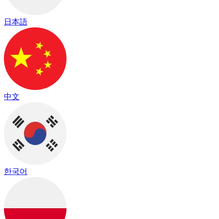
日本語
中文
한국어