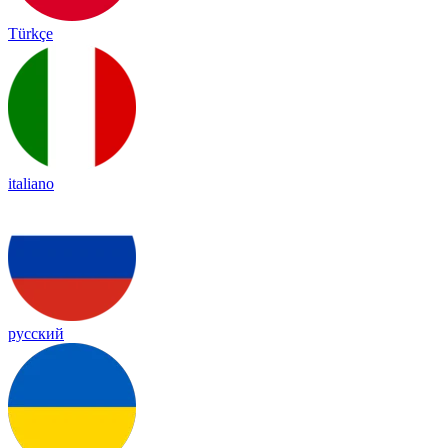
Türkçe
italiano
русский