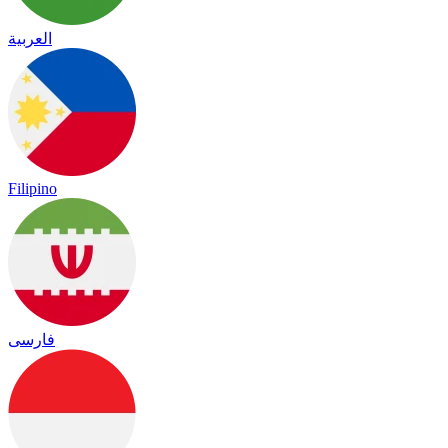
العربية
Filipino
فارسی