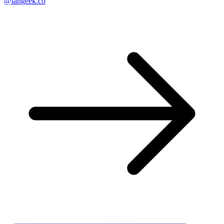
@langeek.co