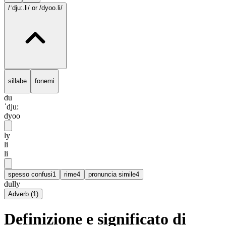
/ˈdju:.li/
or /dyoo.li/
sillabe
fonemi
du
ˈdju:
dyoo
ly
li
li
spesso confusi
1
rime
4
pronuncia simile
4
dully
Adverb
(
1
)
Definizione e significato di