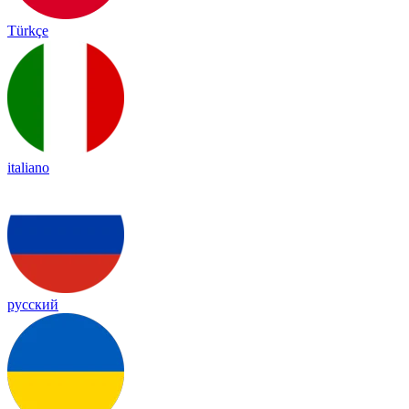
Türkçe
italiano
русский