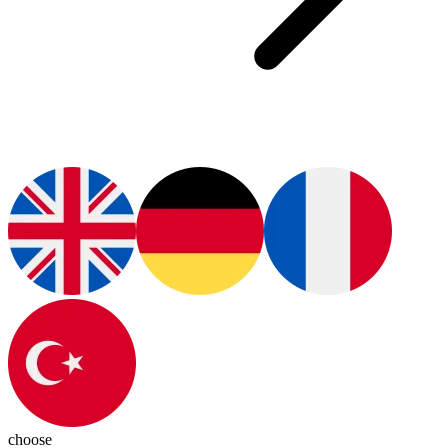
choose