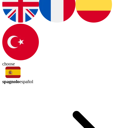
choose
spagnolo
español