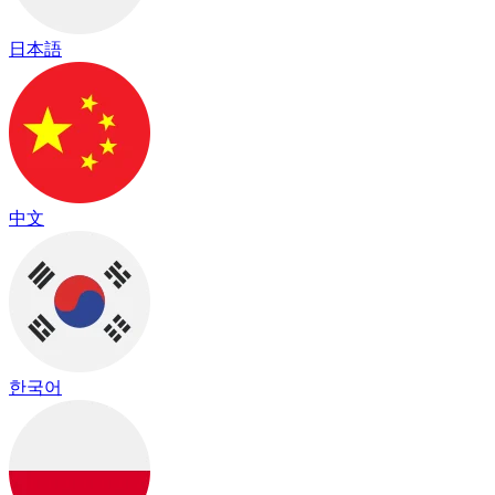
日本語
中文
한국어