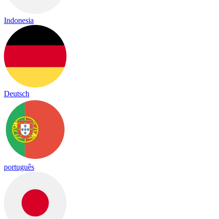
Indonesia
Deutsch
português