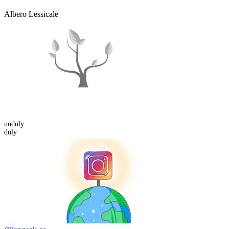
Albero Lessicale
un
duly
duly