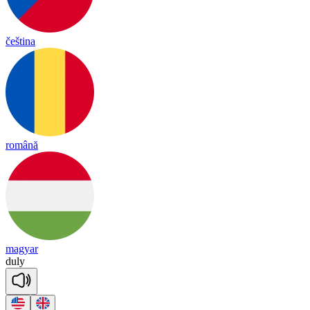
čeština
română
magyar
du
ly