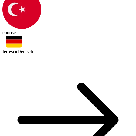
choose
tedesco
Deutsch