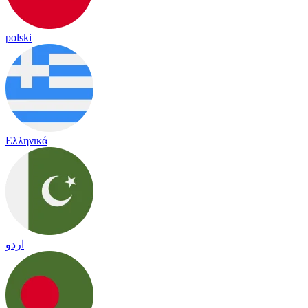
polski
Ελληνικά
اردو