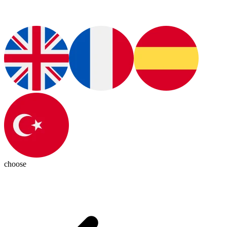
choose