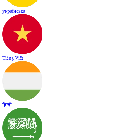
українська
Tiếng Việt
हिन्दी