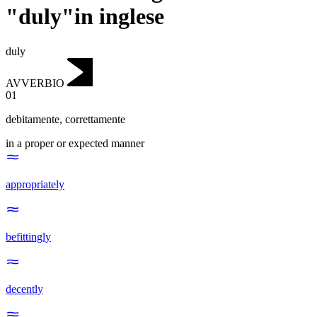
"duly"in inglese
duly
AVVERBIO
01
debitamente
,
correttamente
in a proper or expected manner
appropriately
befittingly
decently