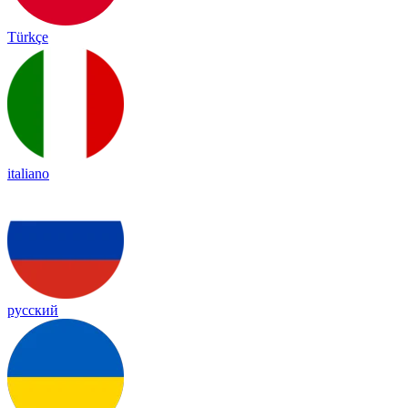
Türkçe
italiano
русский