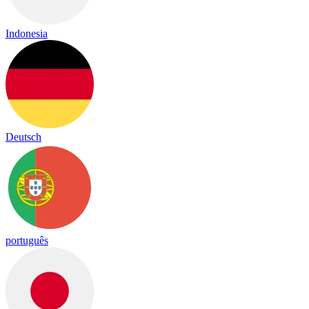
Indonesia
Deutsch
português