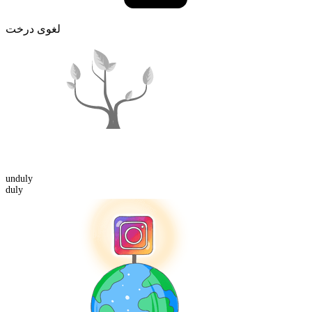
لغوی درخت
un
duly
duly