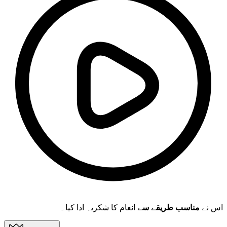
اس نے
مناسب طریقے سے
انعام کا شکریہ ادا کیا۔