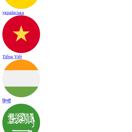
українська
Tiếng Việt
हिन्दी