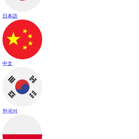
日本語
中文
한국어