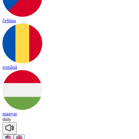
čeština
română
magyar
du
ly