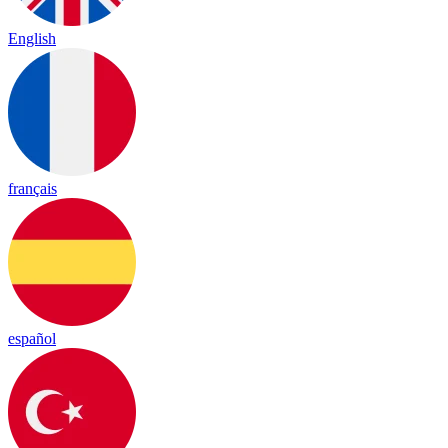
English
français
español