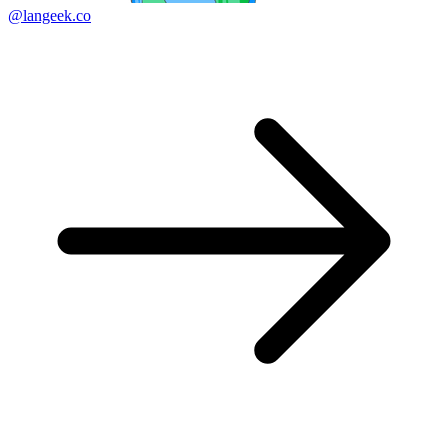
@langeek.co