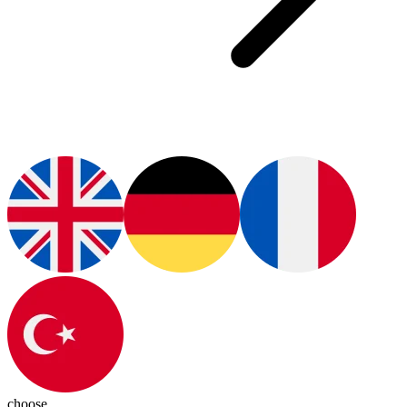
choose