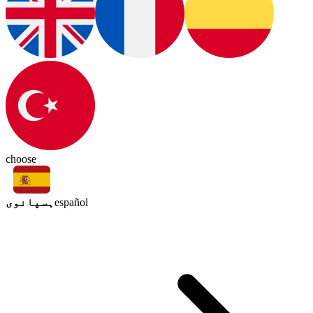
choose
ہسپانوی
español