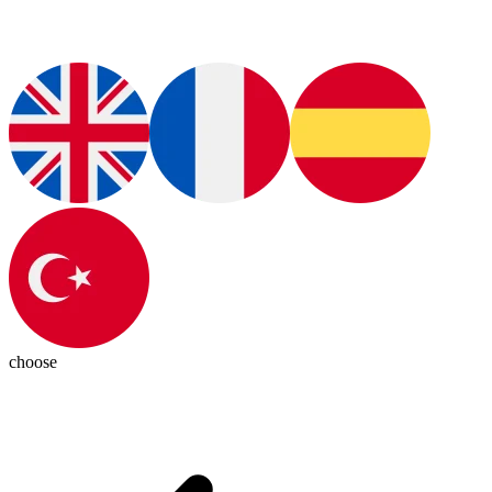
choose