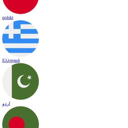
polski
Ελληνικά
اردو