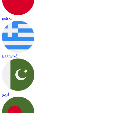
polski
Ελληνικά
اردو