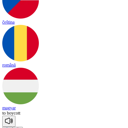
čeština
română
magyar
to
boy
cott