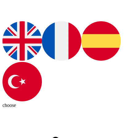
choose