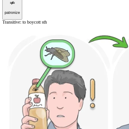
patronize
Transitive
:
to boycott
sth