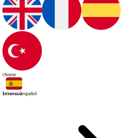
choose
Ισπανικά
español