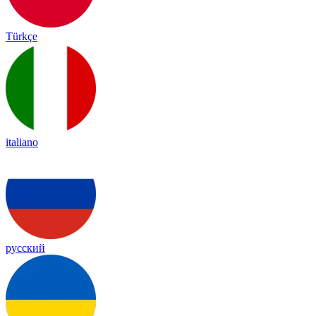
Türkçe
italiano
русский