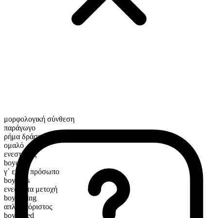
μορφολογική σύνθεση
παράγωγο
ρήμα δράσης
ομαλό
ενεστώτας
boycott
γ΄ ενικό πρόσωπο
boycotts
ενεστώτα μετοχή
boycotting
απλός αόριστος
boycotted