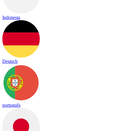
Indonesia
Deutsch
português