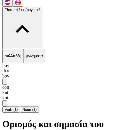
/ˈbɔɪ.kɒt/
or /boy.kot/
συλλαβές
φωνήματα
boy
ˈbɔɪ
boy
cott
kɒt
kot
Verb
(
1
)
Noun
(
1
)
Ορισμός και σημασία του