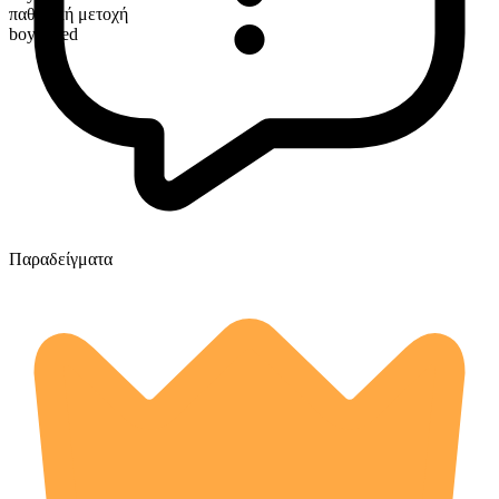
παθητική μετοχή
boycotted
Παραδείγματα