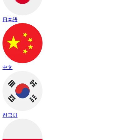
日本語
中文
한국어