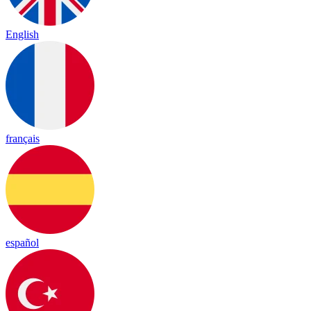
English
français
español