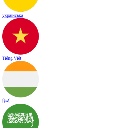
українська
Tiếng Việt
हिन्दी