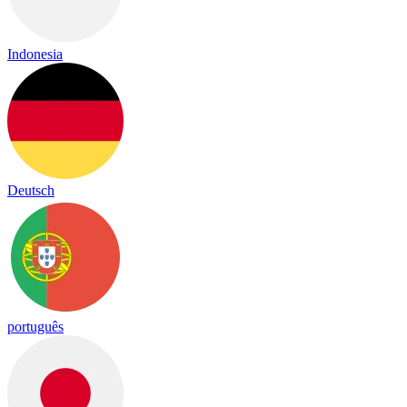
Indonesia
Deutsch
português