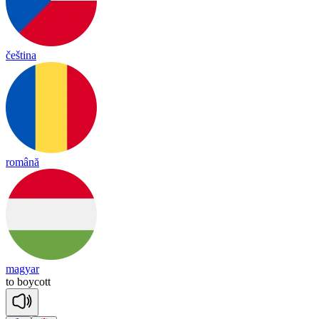
čeština
română
magyar
to
boy
cott