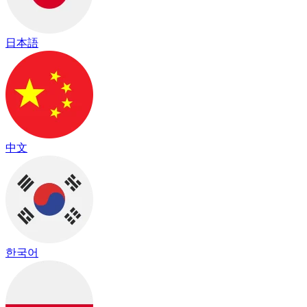
日本語
中文
한국어