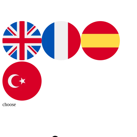
choose