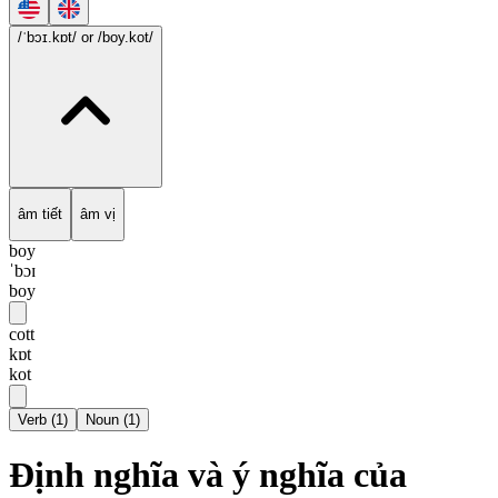
/ˈbɔɪ.kɒt/
or /boy.kot/
âm tiết
âm vị
boy
ˈbɔɪ
boy
cott
kɒt
kot
Verb
(
1
)
Noun
(
1
)
Định nghĩa và ý nghĩa của