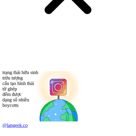
trạng thái hữu sinh
trừu tượng
cấu tạo hình thái
từ ghép
đếm được
dạng số nhiều
boycotts
@langeek.co