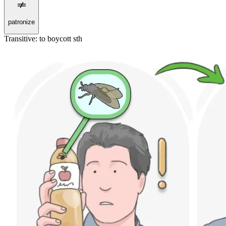
patronize
Transitive
:
to boycott
sth