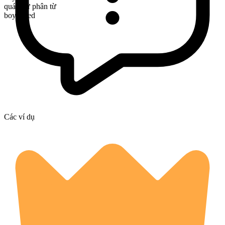
quá khứ phân từ
boycotted
Các ví dụ