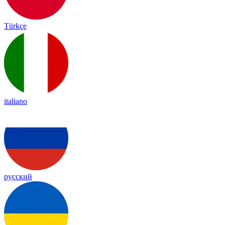
Türkçe
italiano
русский