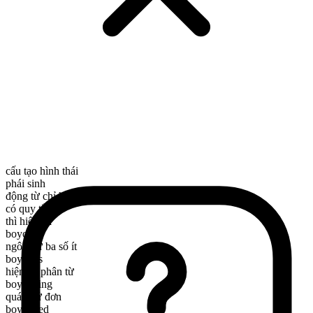
cấu tạo hình thái
phái sinh
động từ chỉ hành động
có quy tắc
thì hiện tại
boycott
ngôi thứ ba số ít
boycotts
hiện tại phân từ
boycotting
quá khứ đơn
boycotted