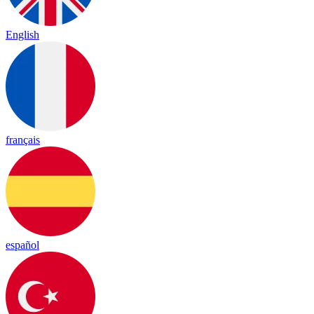
English
français
español